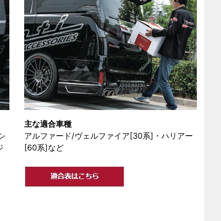
主な適合車種
シ
アルファード/ヴェルファイア[30系]・ハリアー
ジ
[60系]など