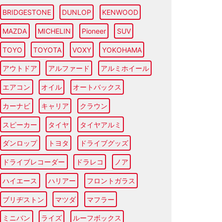
BRIDGESTONE
DUNLOP
KENWOOD
MAZDA
MICHELIN
Pioneer
SUV
TOYO
TOYOTA
VOXY
YOKOHAMA
アウトドア
アルファード
アルミホイール
エアコン
オイル
オートバックス
カーナビ
キャリア
クラウン
スピーカー
タイヤ
タイヤアルミ
ダンロップ
トヨタ
ドライブグッズ
ドライブレコーダー
ドラレコ
ノア
ハイエース
ハリアー
フロントガラス
ブリヂストン
マツダ
マフラー
ミニバン
ライズ
ルーフボックス