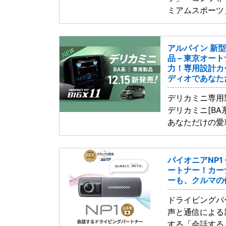
ミアムスポーツ
アルパイン 新型
品 – 東京オー
力！専用設計カ
ディオであなた
デリカミニ専用
デリカミニ[BA
あなただけの愛
パイオニアNP1
ートナー！カー
ーも、クルマの
ドライビングパ
声と通信による
する「会話する