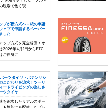
の現場で働く現
ップが新方式へ – 紙の申請
ウェブで申請するペーパー
ました
トアップ方式を完全稼働！オ
2026年4月1日からETC
はご自身に
スポーツタイヤ・ポテンザシ
へのこだわりを追求！ツーリ
ィードライビングの楽しさ
ーツタイヤ
速を追求したリアルスポー
ート性能にも配慮したプレ