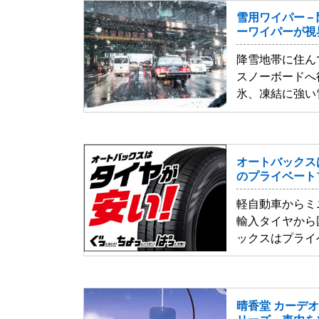
雪用ワイパー –
ーワイパーが視
降雪地帯に住ん
スノーボードへ
氷、凍結に強い
オートバックスは
のプライベート
軽自動車からミ
輸入タイヤから
ックスはプライ
晴香堂 カーデ