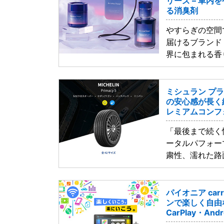
リーズ – 車内
る消臭剤
やすらぎの空間
届けるブランド
界に包まれる香
ミシュラン プラ
の安心感が長く
レミアムコンフ
「最後まで続く
ータルパフォー
粛性、濡れた路
パイオニア carr
ンで楽しく自由な
CarPlay・And