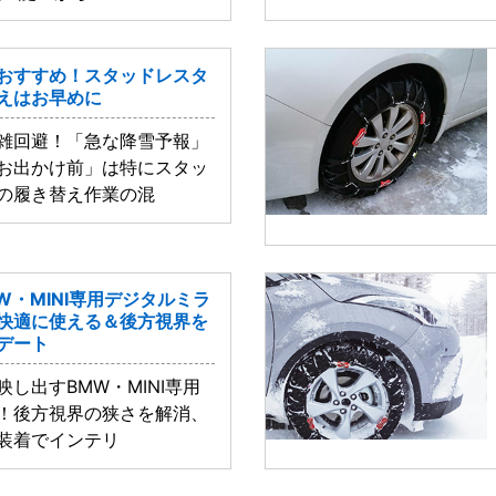
がおすすめ！スタッドレスタ
えはお早めに
雑回避！「急な降雪予報」
お出かけ前」は特にスタッ
の履き替え作業の混
W・MINI専用デジタルミラ
Cが快適に使える＆後方視界を
デート
し出すBMW・MINI専用
！後方視界の狭さを解消、
装着でインテリ