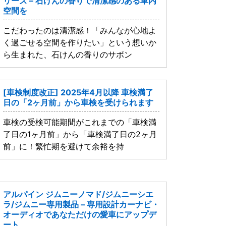
リーズ – 石けんの香りで清潔感のある車内
空間を
こだわったのは清潔感！「みんなが心地よ
く過ごせる空間を作りたい」という想いか
ら生まれた、石けんの香りのサボン
[車検制度改正] 2025年4月以降 車検満了
日の「2ヶ月前」から車検を受けられます
車検の受検可能期間がこれまでの「車検満
了日の1ヶ月前」から「車検満了日の2ヶ月
前」に！繁忙期を避けて余裕を持
アルパイン ジムニーノマド/ジムニーシエ
ラ/ジムニー専用製品 – 専用設計カーナビ・
オーディオであなただけの愛車にアップデ
ート