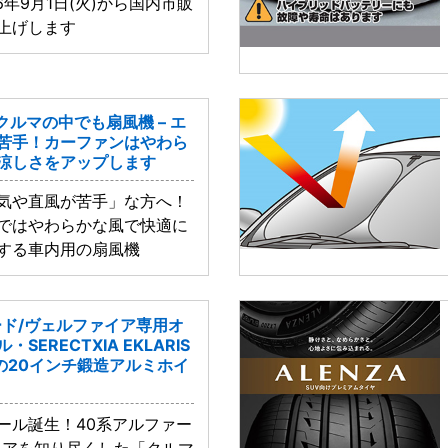
6年9月1日(火)から国内市販
上げします
！クルマの中でも扇風機 – エ
苦手！カーファンはやわら
涼しさをアップします
気や直風が苦手」な方へ！
ではやわらかな風で快適に
する車内用の扇風機
ード/ヴェルファイア専用オ
SERECTXIA EKLARIS
の20インチ鍛造アルミホイ
ール誕生！40系アルファー
イアを知り尽くした「クルマ