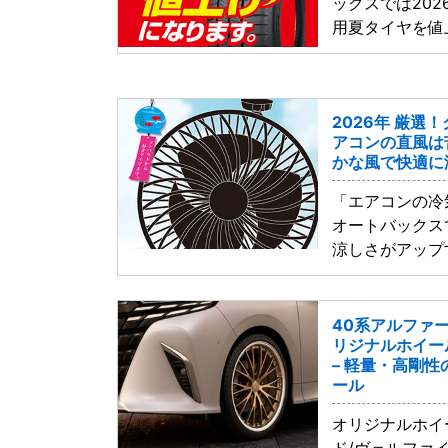
ックスでは202
用夏タイヤを値
2026年 厳選
アコンの直風は
かな風で快適に
「エアコンの冷
オートバックス
涼しさがアップ
40系アルファ
リジナルホイール・
– 軽量・高剛性
ール
オリジナルホイ
ド/ヴェルファ