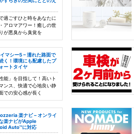
をやすらぎの空間にととのえ
で過ごすひと時をあなたに
・アロマアワー！癒しの世
りが悪臭から臭覚を
イマシー5 – 濡れた路面で
続く！環境にも配慮したプ
ォートタイヤ
性能」を目指して！高いト
マンス、快適で心地良い静
面での安心感が長く
ozzeria 楽ナビ – オンライ
楽ナビがApple
roid Auto™に対応