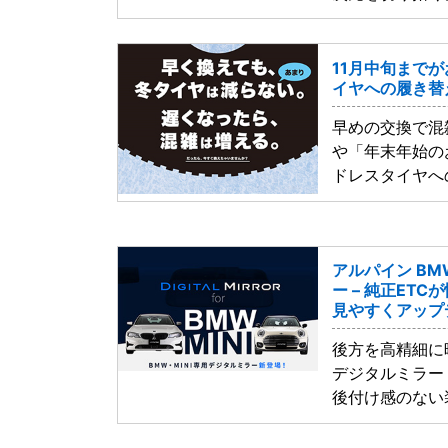
11月中旬まで
イヤへの履き替
早めの交換で混
や「年末年始の
ドレスタイヤへ
アルパイン BM
ー – 純正ET
見やすくアップ
後方を高精細に映
デジタルミラー
後付け感のない