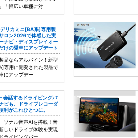
」「幅広い車種に対
デリカミニ[BA系]専用製
トサロン2026で体感した実
ーナビ・ディスプレイオー
だけの愛車にアップデート
製品ならアルパイン！新型
系]専用に開発された製品で
車にアップデー
 – 会話するドライビングパ
ナビも、ドライブレコーダ
便利がこれひとつに。
ーソナル音声AIを搭載！音
新しいドライブ体験を実現
ドライビングパー