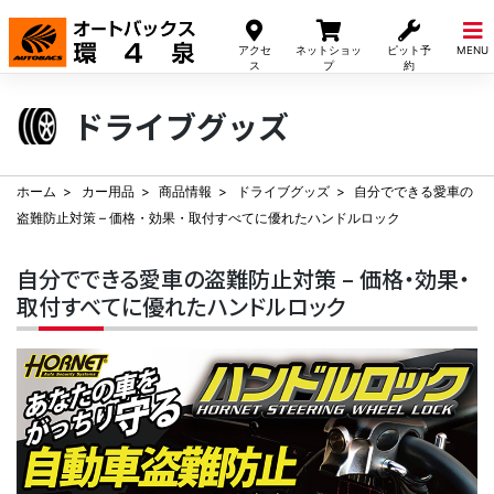
Skip
to
アクセ
ネットショッ
ピット予
MENU
content
ス
プ
約
ドライブグッズ
ホーム
カー用品
商品情報
ドライブグッズ
自分でできる愛車の
盗難防止対策 – 価格・効果・取付すべてに優れたハンドルロック
自分でできる愛車の盗難防止対策 – 価格・効果・
取付すべてに優れたハンドルロック