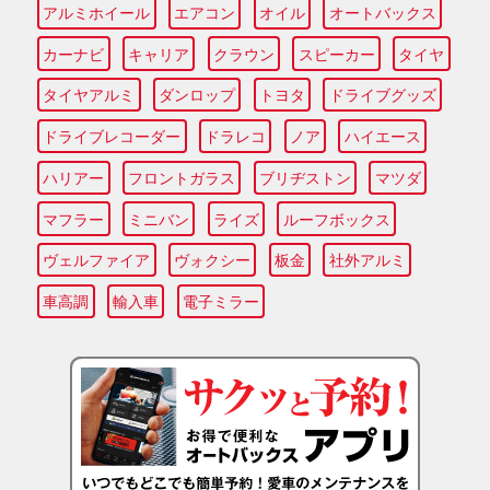
アルミホイール
エアコン
オイル
オートバックス
カーナビ
キャリア
クラウン
スピーカー
タイヤ
タイヤアルミ
ダンロップ
トヨタ
ドライブグッズ
ドライブレコーダー
ドラレコ
ノア
ハイエース
ハリアー
フロントガラス
ブリヂストン
マツダ
マフラー
ミニバン
ライズ
ルーフボックス
ヴェルファイア
ヴォクシー
板金
社外アルミ
車高調
輸入車
電子ミラー