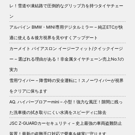
レ！雪道や凍結路で圧倒的なグリップ力を持つタイヤチェー
ン
アルパイン BMW・MINI専用デジタルミラー – 純正ETCが快
適に使える＆後方視界を見やすくアップデート
カーメイト バイアスロン イージーフィット/クイックイージ
ー – 選ばれる理由がある！非金属タイヤチェーン売上No.1の
実力
雪用ワイパー – 降雪時の安全運転に！スノーワイパーが視界
をクリアに保ちます
AQ. ハイパーブロアーmini – 小型！強力な風圧！隙間に残っ
た洗車後の拭き取りにくい水滴をスピーディに除去
JSC Z-GUARDカーセキュリティ – 史上最強の車両盗難防止
装置！最新の盗難手口対応で愛車を確実に守ります