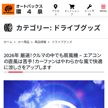
Skip
to
アクセ
ネットショッ
ピット予
MENU
content
ス
プ
約
カテゴリー:
ドライブグッズ
ホーム
カー用品
商品情報
ドライブグッズ
2026年 厳選！クルマの中でも扇風機 – エアコン
の直風は苦手！カーファンはやわらかな風で快適
に涼しさをアップします