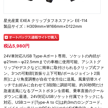
星光産業 EXEA クリップタフネスファン EE-114
製品サイズ：H309mm×W166mm×D122mm
税込5,980円
24V車対応/USB Type-Aポート専用。ソケットの内径が
φ21mm～φ22.5mmまでの車種に使用可能、アシストグ
リップやデスクなどに簡単に取付けられるクリップ式ファ
ン。3つの可動部[首振り上下可動/ボールジョイント2箇
所]により角度調整が自在で全方位に送風。風量切替スイ
ッチでお好みに合わせて3段階に調節可能。約30秒間だけ
急速送風になるブーストボタンを搭載、乗車直後のクール
ダウンに最適。24V対応USBソケット付属でトラックにも
対応。USBコード[Type-A to C]は約3mのロングコード、