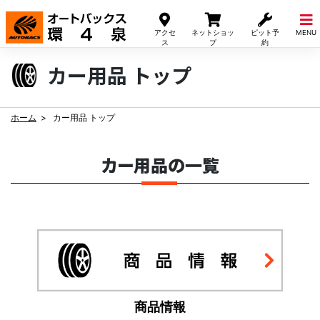
Skip
to
アクセ
ネットショッ
ピット予
MENU
content
ス
プ
約
カー用品 トップ
ホーム
カー用品 トップ
カー用品の一覧
商品情報