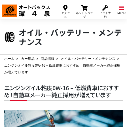
Skip
to
アクセ
ネットショッ
ピット予
MENU
content
ス
プ
約
オイル・バッテリー・メンテ
ナンス
ホーム
カー用品
商品情報
オイル・バッテリー・メンテナンス
エンジンオイル粘度0W-16 – 低燃費車におすすめ！自動車メーカー純正採用
が増えています
エンジンオイル粘度0W-16 – 低燃費車におすす
め！自動車メーカー純正採用が増えています