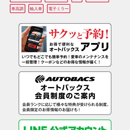
車高調
輸入車
電子ミラー