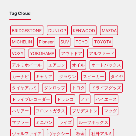
Tag Cloud
BRIDGESTONE
DUNLOP
KENWOOD
MAZDA
MICHELIN
Pioneer
SUV
TOYO
TOYOTA
VOXY
YOKOHAMA
アウトドア
アルファード
アルミホイール
エアコン
オイル
オートバックス
カーナビ
キャリア
クラウン
スピーカー
タイヤ
タイヤアルミ
ダンロップ
トヨタ
ドライブグッズ
ドライブレコーダー
ドラレコ
ノア
ハイエース
ハリアー
フロントガラス
ブリヂストン
マツダ
マフラー
ミニバン
ライズ
ルーフボックス
ヴェルファイア
ヴォクシー
板金
社外アルミ