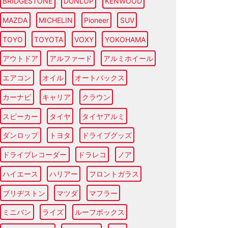
BRIDGESTONE
DUNLOP
KENWOOD
MAZDA
MICHELIN
Pioneer
SUV
TOYO
TOYOTA
VOXY
YOKOHAMA
アウトドア
アルファード
アルミホイール
エアコン
オイル
オートバックス
カーナビ
キャリア
クラウン
スピーカー
タイヤ
タイヤアルミ
ダンロップ
トヨタ
ドライブグッズ
ドライブレコーダー
ドラレコ
ノア
ハイエース
ハリアー
フロントガラス
ブリヂストン
マツダ
マフラー
ミニバン
ライズ
ルーフボックス