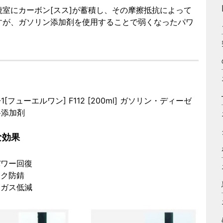
室にカーボン[スス]が蓄積し、その摩擦抵抗によって
すが、ガソリン添加剤を使用することで弱くなったパワ
F-1[フューエルワン] F112 [200ml] ガソリン・ディーゼ
料添加剤
な効果
パワー回復
ンク防錆
出ガス低減