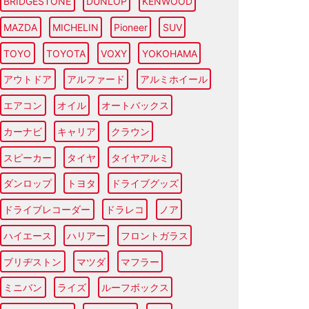
BRIDGESTONE
DUNLOP
KENWOOD
MAZDA
MICHELIN
Pioneer
SUV
TOYO
TOYOTA
VOXY
YOKOHAMA
アウトドア
アルファード
アルミホイール
エアコン
オイル
オートバックス
カーナビ
キャリア
クラウン
スピーカー
タイヤ
タイヤアルミ
ダンロップ
トヨタ
ドライブグッズ
ドライブレコーダー
ドラレコ
ノア
ハイエース
ハリアー
フロントガラス
ブリヂストン
マツダ
マフラー
ミニバン
ライズ
ルーフボックス