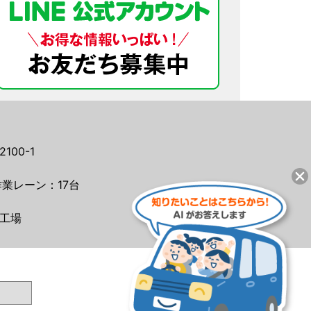
00-1
業レーン：17台
工場