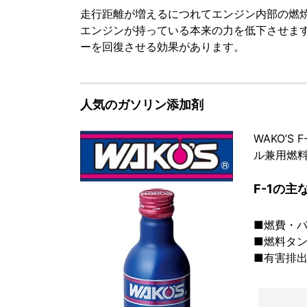
走行距離が増えるにつれてエンジン内部の燃焼
エンジンが持っている本来の力を低下させま
ーを回復させる効果があります。
人気のガソリン添加剤
WAKO’S 
ル兼用燃
F-1の主
■燃費・
■燃料タ
■有害排