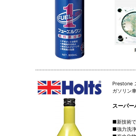
Presto
ガソリン
スーパー
■新技術
■強力洗