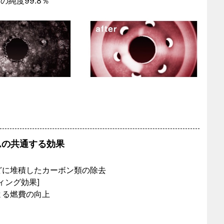
の純度99.8％
ムの共通する効果
どに堆積したカーボン類の除去
ィング効果]
よる燃費の向上