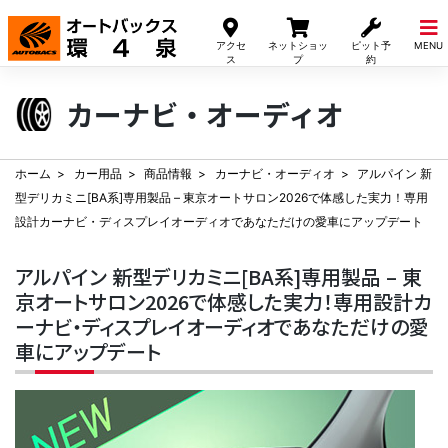
Skip
to
アクセ
ネットショッ
ピット予
MENU
content
ス
プ
約
カーナビ・オーディオ
ホーム
カー用品
商品情報
カーナビ・オーディオ
アルパイン 新
型デリカミニ[BA系]専用製品 – 東京オートサロン2026で体感した実力！専用
設計カーナビ・ディスプレイオーディオであなただけの愛車にアップデート
アルパイン 新型デリカミニ[BA系]専用製品 – 東
京オートサロン2026で体感した実力！専用設計カ
ーナビ・ディスプレイオーディオであなただけの愛
車にアップデート