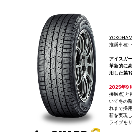
YOKOHA
推奨車種:
アイスガ
革新的に
用した第1
2025年
接触点]と
いて冬の
れまで採
新を実現
ライブを