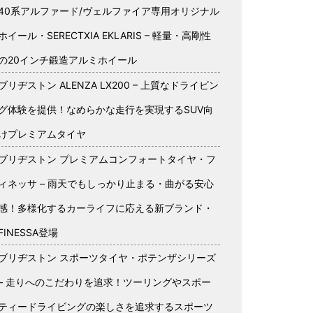
40系アルファード/ヴェルファイア専用オリジナル
ホイール・SERECTXIA EKLARIS – 軽量・高剛性
の20インチ鍛造アルミホイール
ブリヂストン ALENZA LX200 – 上質なドライビン
グ体験を提供！なめらかな走行を実現するSUV向
けプレミアムタイヤ
ブリヂストン プレミアムコンフォートタイヤ・フ
ィネッサ – 雨天でもしっかり止まる・曲がる安心
感！多様化するカーライフに応える新ブランド・
FINESSA登場
ブリヂストン スポーツタイヤ・ポテンザシリーズ
– 走りへのこだわりを追求！ツーリングやスポー
ティードライビングの楽しさを追求するスポーツ