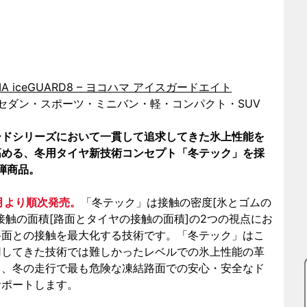
MA iceGUARD8 – ヨコハマ アイスガードエイト
 セダン・スポーツ・ミニバン・軽・コンパクト・SUV
ードシリーズにおいて一貫して追求してきた氷上性能を
高める、冬用タイヤ新技術コンセプト「冬テック」を採
弾商品。
9月より順次発売。
「冬テック」は接触の密度[氷とゴムの
接触の面積[路面とタイヤの接触の面積]の2つの視点にお
路面との接触を最大化する技術です。「冬テック」はこ
用してきた技術では難しかったレベルでの氷上性能の革
し、冬の走行で最も危険な凍結路面での安心・安全なド
サポートします。