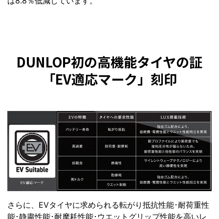
は8.8％低減しています。
DUNLOP初の高機能タイヤの証
「EV適応マーク」刻印
さらに、EVタイヤに求められる転がり抵抗性能･耐荷重性
能･静粛性能･耐摩耗性能･ウエットグリップ性能を高いレ