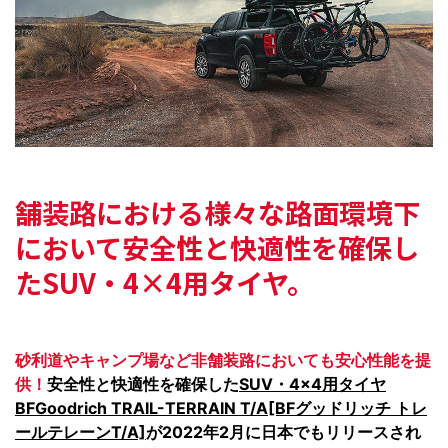
舗装路における様々な路面環境下
において
安全性と快適性を確保し
たSUV・4×4用タイヤ。
砂利道やキャンプ場など非舗装路においても安心性能を提
供！
安全性と快適性を確保した
SUV・4×4用タイヤ
BFGoodrich TRAIL-TERRAIN T/A[BFグッドリッチ トレ
ールテレーンT/A]
が2022年2月に日本でもリリースされ