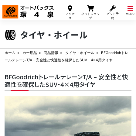
Skip
to
アクセ
ネットショッ
ピット予
MENU
content
ス
プ
約
タイヤ・ホイール
ホーム
カー用品
商品情報
タイヤ・ホイール
BFGoodrichトレ
ールテレーンT/A – 安全性と快適性を確保したSUV・4×4用タイヤ
BFGoodrichトレールテレーンT/A – 安全性と快
適性を確保したSUV・4×4用タイヤ