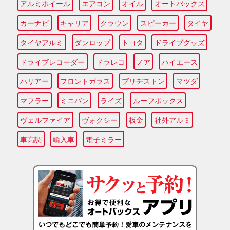
アルミホイール
エアコン
オイル
オートバックス
カーナビ
キャリア
クラウン
スピーカー
タイヤ
タイヤアルミ
ダンロップ
トヨタ
ドライブグッズ
ドライブレコーダー
ドラレコ
ノア
ハイエース
ハリアー
フロントガラス
ブリヂストン
マツダ
マフラー
ミニバン
ライズ
ルーフボックス
ヴェルファイア
ヴォクシー
板金
社外アルミ
車高調
輸入車
電子ミラー