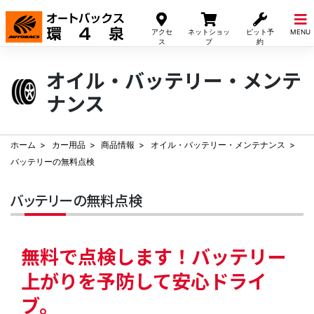
Skip
to
アクセ
ネットショッ
ピット予
MENU
content
ス
プ
約
オイル・バッテリー・メンテ
ナンス
ホーム
カー用品
商品情報
オイル・バッテリー・メンテナンス
バッテリーの無料点検
バッテリーの無料点検
無料で点検します！
バッテリー
上がりを予防して安心ドライ
ブ。