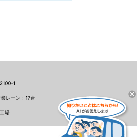
00-1
業レーン：17台
工場