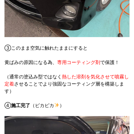
③このまま空気に触れたままにすると
黄ばみの原因になる為、
専用コーティング剤
で保護！
（通常の塗込み型ではなく
熱した溶剤を気化させて
噴霧し
定着
させることでより強固なコーティング層を構築しま
す）
④
施工完了
（ピカピカ
）