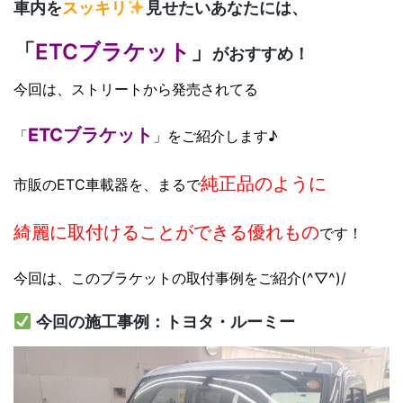
車内を
スッキリ
見せたいあなたには、
「
ETCブラケット
」
がおすすめ！
今回は、ストリートから発売されてる
ETCブラケット
「
」をご紹介します♪
純正品のように
市販のETC車載器を、まるで
綺麗に取付けることができる
優れもの
です！
今回は、このブラケットの取付事例をご紹介(^▽^)/
今回の施工事例：トヨタ・ルーミー