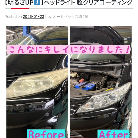
【明るさUP
】ヘッドライト 超クリアコーティング
Posted on
2026-01-23
|
by
オートバックス環4泉