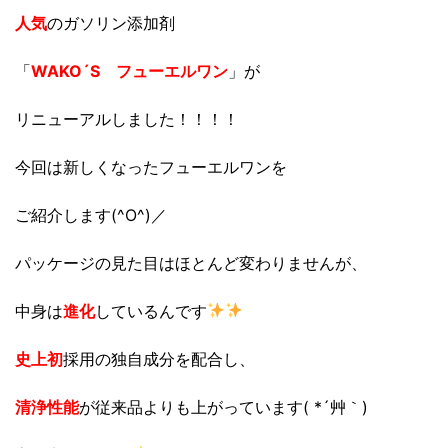
人気
のガソリン添加剤
「
WAKO´S フューエルワン
」が
リニューアルしました！！！！
今回は新しくなったフューエルワンを
ご紹介します(^O^)／
パッケージの見た目はほとんど変わりませんが、
中身は
進化
しているんです
史上初
採用の独自成分を配合し、
清浄性能
が従来品よりも上がっています( *´艸｀)