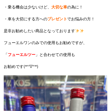
・乗る機会は少ないけど、
大切な車
の為に！
・車を大切にする方への
プレゼント
でお悩みの方！
是非お勧めしたい商品となっております
フューエルワンのみでの使用もお勧めですが、
「
フューエルツー
」と合わせての使用も
お勧めです(*^▽^*)