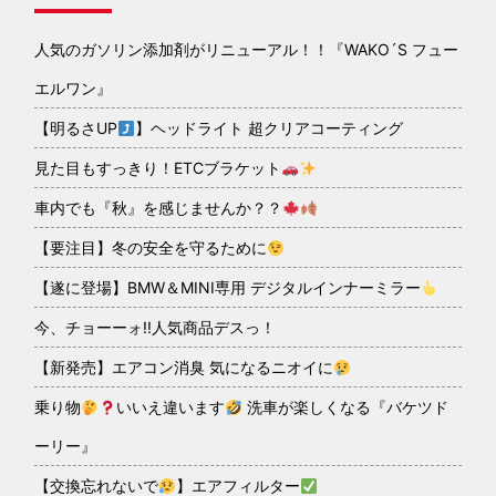
人気のガソリン添加剤がリニューアル！！『WAKO´S フュー
エルワン』
【明るさUP
】ヘッドライト 超クリアコーティング
見た目もすっきり！ETCブラケット
車内でも『秋』を感じませんか？？
【要注目】冬の安全を守るために
【遂に登場】BMW＆MINI専用 デジタルインナーミラー
今、チョーーォ!!人気商品デスっ！
【新発売】エアコン消臭 気になるニオイに
乗り物
いいえ違います
洗車が楽しくなる『バケツド
ーリー』
【交換忘れないで
】エアフィルター