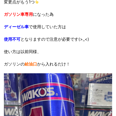
変更点がもう1つ
ガソリン車専用
になった為
ディーゼル車
で使用していた方は
使用不可
となりますので注意が必要です(>_<)
使い方は以前同様、
ガソリンの
給油口
から入れるだけ！