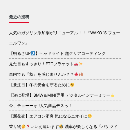
最近の投稿
人気のガソリン添加剤がリニューアル！！『WAKO´S フュー
エルワン』
【明るさUP
】ヘッドライト 超クリアコーティング
見た目もすっきり！ETCブラケット
車内でも『秋』を感じませんか？？
【要注目】冬の安全を守るために
【遂に登場】BMW＆MINI専用 デジタルインナーミラー
今、チョーーォ!!人気商品デスっ！
【新発売】エアコン消臭 気になるニオイに
乗り物
いいえ違います
洗車が楽しくなる『バケツド