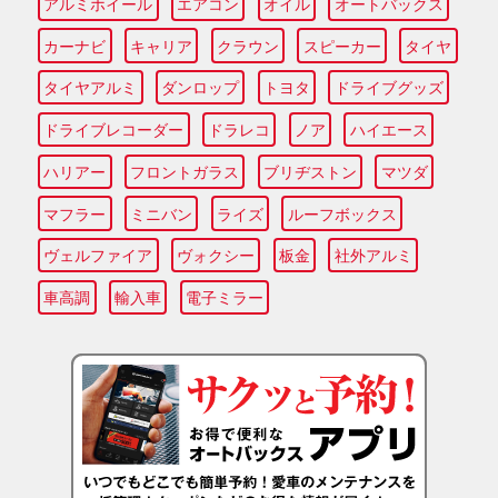
アルミホイール
エアコン
オイル
オートバックス
カーナビ
キャリア
クラウン
スピーカー
タイヤ
タイヤアルミ
ダンロップ
トヨタ
ドライブグッズ
ドライブレコーダー
ドラレコ
ノア
ハイエース
ハリアー
フロントガラス
ブリヂストン
マツダ
マフラー
ミニバン
ライズ
ルーフボックス
ヴェルファイア
ヴォクシー
板金
社外アルミ
車高調
輸入車
電子ミラー