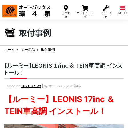
Skip
to
アクセ
ネットショッ
ピット予
MENU
content
ス
プ
約
取付事例
ホーム
カー用品
取付事例
【ルーミー】LEONIS 17inc ＆ TEIN車高調 インス
トール！
Posted on
2021-07-28
|
by
オートバックス環4泉
【ルーミー】LEONIS 17inc ＆
TEIN車高調 インストール！