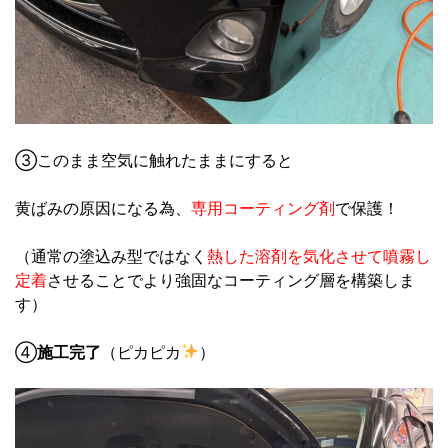
③このまま空気に触れたままにすると
黄ばみの原因になる為、
専用コーティング剤
で保護！
（通常の塗込み型ではなく
熱した溶剤を気化させて
噴霧し
定着
させることでより強固なコーティング層を構築しま
す）
④
施工完了
（ピカピカ
）