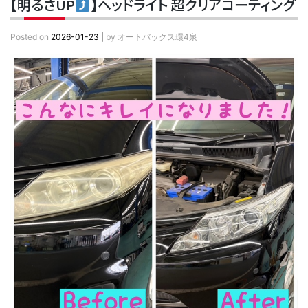
【明るさUP
】ヘッドライト 超クリアコーティング
Posted on
2026-01-23
|
by
オートバックス環4泉