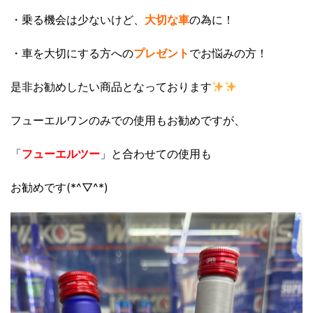
・乗る機会は少ないけど、
大切な車
の為に！
・車を大切にする方への
プレゼント
でお悩みの方！
是非お勧めしたい商品となっております
フューエルワンのみでの使用もお勧めですが、
「
フューエルツー
」と合わせての使用も
お勧めです(*^▽^*)