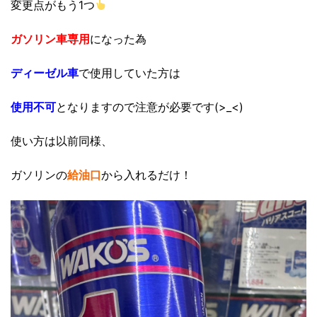
変更点がもう1つ
ガソリン車専用
になった為
ディーゼル車
で使用していた方は
使用不可
となりますので注意が必要です(>_<)
使い方は以前同様、
ガソリンの
給油口
から入れるだけ！