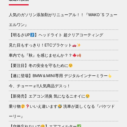
人気のガソリン添加剤がリニューアル！！『WAKO´S フュー
エルワン』
【明るさUP
】ヘッドライト 超クリアコーティング
見た目もすっきり！ETCブラケット
車内でも『秋』を感じませんか？？
【要注目】冬の安全を守るために
【遂に登場】BMW＆MINI専用 デジタルインナーミラー
今、チョーーォ!!人気商品デスっ！
【新発売】エアコン消臭 気になるニオイに
乗り物
いいえ違います
洗車が楽しくなる『バケツド
ーリー』
【交換忘れないで
】エアフィルター