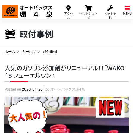
Skip
to
アクセ
ネットショッ
ピット予
MENU
content
ス
プ
約
取付事例
ホーム
カー用品
取付事例
人気のガソリン添加剤がリニューアル！！『WAKO
´S フューエルワン』
Posted on
2026-01-26
|
by
オートバックス環4泉