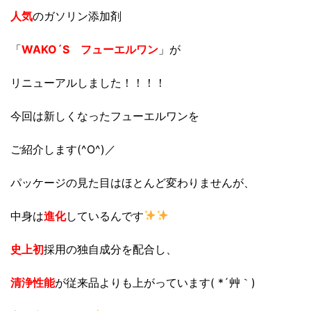
人気
のガソリン添加剤
「
WAKO´S フューエルワン
」が
リニューアルしました！！！！
今回は新しくなったフューエルワンを
ご紹介します(^O^)／
パッケージの見た目はほとんど変わりませんが、
中身は
進化
しているんです
史上初
採用の独自成分を配合し、
清浄性能
が従来品よりも上がっています( *´艸｀)