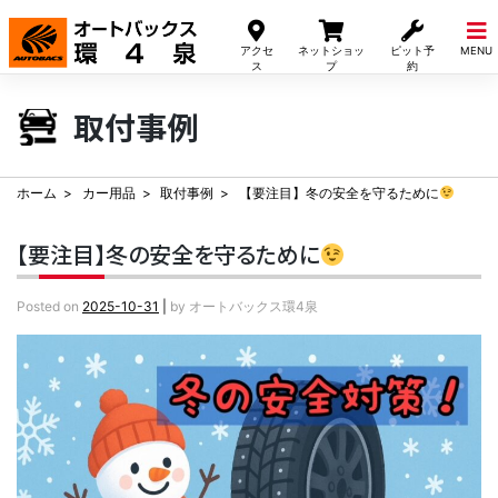
Skip
to
アクセ
ネットショッ
ピット予
MENU
content
ス
プ
約
取付事例
ホーム
カー用品
取付事例
【要注目】冬の安全を守るために
【要注目】冬の安全を守るために
Posted on
2025-10-31
|
by
オートバックス環4泉