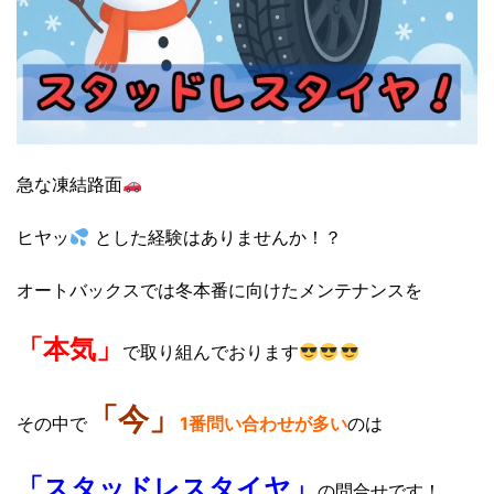
急な凍結路面
ヒヤッ
とした経験はありませんか！？
オートバックスでは冬本番に向けたメンテナンスを
「本気」
で
取り組んでおります
「今」
その中で
1番問い合わせが多い
のは
「
スタッドレスタイヤ」
の問合せです！