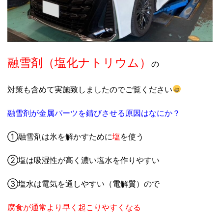
融雪剤（塩化ナトリウム）
の
対策も含めて実施致しましたのでご覧ください
融雪剤が金属パーツを錆びさせる原因はなにか？
①融雪剤は氷を解かすために
塩
を使う
②塩は吸湿性が高く濃い塩水を作りやすい
③塩水は電気を通しやすい（電解質）ので
腐食が通常より早く起こりやすくなる