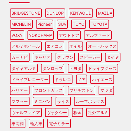
BRIDGESTONE
DUNLOP
KENWOOD
MAZDA
MICHELIN
Pioneer
SUV
TOYO
TOYOTA
VOXY
YOKOHAMA
アウトドア
アルファード
アルミホイール
エアコン
オイル
オートバックス
カーナビ
キャリア
クラウン
スピーカー
タイヤ
タイヤアルミ
ダンロップ
トヨタ
ドライブグッズ
ドライブレコーダー
ドラレコ
ノア
ハイエース
ハリアー
フロントガラス
ブリヂストン
マツダ
マフラー
ミニバン
ライズ
ルーフボックス
ヴェルファイア
ヴォクシー
板金
社外アルミ
車高調
輸入車
電子ミラー