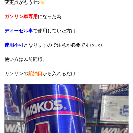
変更点がもう1つ
ガソリン車専用
になった為
ディーゼル車
で使用していた方は
使用不可
となりますので注意が必要です(>_<)
使い方は以前同様、
ガソリンの
給油口
から入れるだけ！