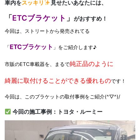
車内を
スッキリ
見せたいあなたには、
「
ETCブラケット
」
がおすすめ！
今回は、ストリートから発売されてる
ETCブラケット
「
」をご紹介します♪
純正品のように
市販のETC車載器を、まるで
綺麗に取付けることができる
優れもの
です！
今回は、このブラケットの取付事例をご紹介(^▽^)/
今回の施工事例：トヨタ・ルーミー