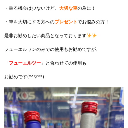
・乗る機会は少ないけど、
大切な車
の為に！
・車を大切にする方への
プレゼント
でお悩みの方！
是非お勧めしたい商品となっております
フューエルワンのみでの使用もお勧めですが、
「
フューエルツー
」と合わせての使用も
お勧めです(*^▽^*)