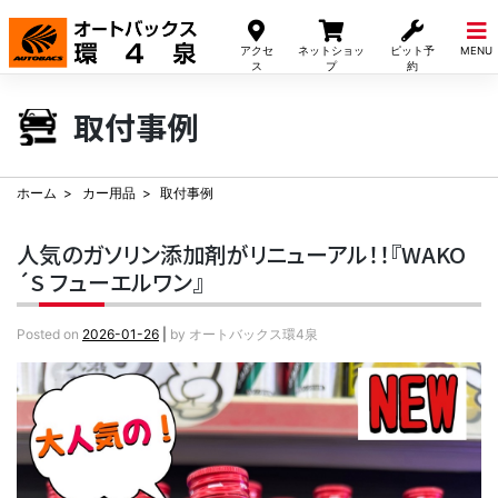
Skip
to
アクセ
ネットショッ
ピット予
MENU
content
ス
プ
約
取付事例
ホーム
カー用品
取付事例
人気のガソリン添加剤がリニューアル！！『WAKO
´S フューエルワン』
Posted on
2026-01-26
|
by
オートバックス環4泉