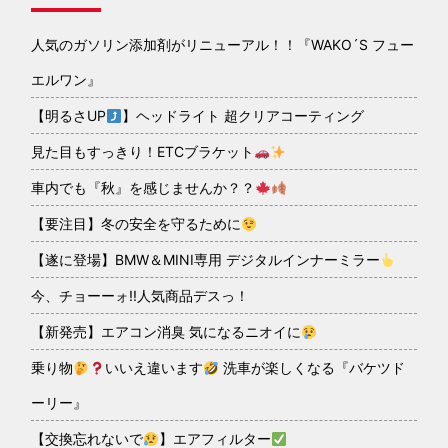
人気のガソリン添加剤がリニューアル！！『WAKO´S フュー
エルワン』
【明るさUP
】ヘッドライト 超クリアコーティング
見た目もすっきり！ETCブラケット
車内でも『秋』を感じませんか？？
【要注目】冬の安全を守るために
【遂に登場】BMW＆MINI専用 デジタルインナーミラー
今、チョーーォ!!人気商品デスっ！
【新発売】エアコン消臭 気になるニオイに
乗り物
いいえ違います
洗車が楽しくなる『バケツド
ーリー』
【交換忘れないで
】エアフィルター