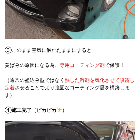
③このまま空気に触れたままにすると
黄ばみの原因になる為、
専用コーティング剤
で保護！
（通常の塗込み型ではなく
熱した溶剤を気化させて
噴霧し
定着
させることでより強固なコーティング層を構築しま
す）
④
施工完了
（ピカピカ
）