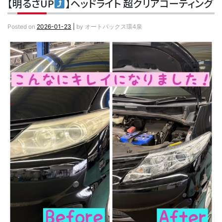
【明るさUP
】ヘッドライト 超クリアコーティング
Posted on
2026-01-23
|
by
オートバックス環4泉