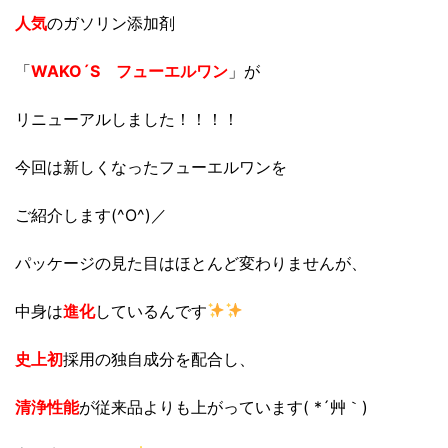
人気
のガソリン添加剤
「
WAKO´S フューエルワン
」が
リニューアルしました！！！！
今回は新しくなったフューエルワンを
ご紹介します(^O^)／
パッケージの見た目はほとんど変わりませんが、
中身は
進化
しているんです
史上初
採用の独自成分を配合し、
清浄性能
が従来品よりも上がっています( *´艸｀)