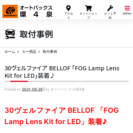
Skip
to
アクセ
ネットショッ
ピット予
MENU
content
ス
プ
約
取付事例
ホーム
カー用品
取付事例
30ヴェルファイア BELLOF 「FOG Lamp Lens
Kit for LED」装着♪
Posted on
2021-06-29
|
by
オートバックス環4泉
30ヴェルファイア BELLOF 「FOG
Lamp Lens Kit for LED」装着♪