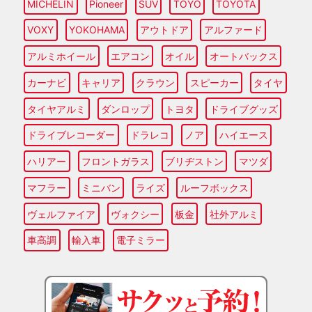
MICHELIN
Pioneer
SUV
TOYO
TOYOTA
VOXY
YOKOHAMA
アウトドア
アルファード
アルミホイール
エアコン
オイル
オートバックス
カーナビ
キャリア
クラウン
スピーカー
タイヤ
タイヤアルミ
ダンロップ
トヨタ
ドライブグッズ
ドライブレコーダー
ドラレコ
ノア
ハイエース
ハリアー
フロントガラス
ブリヂストン
マツダ
マフラー
ミニバン
ライズ
ルーフボックス
ヴェルファイア
ヴォクシー
板金
社外アルミ
車高調
輸入車
電子ミラー