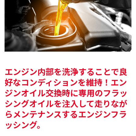
エンジン内部を洗浄することで
良
好なコンディションを維持！エン
ジンオイル交換時に
専用のフラッ
シングオイルを注入して
走りなが
らメンテナンスするエンジンフラ
ッシング。