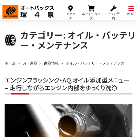
Skip
to
アクセ
ネットショッ
ピット予
MENU
content
ス
プ
約
カテゴリー:
オイル・バッテリ
ー・メンテナンス
ホーム
カー用品
商品情報
オイル・バッテリー・メンテナンス
エンジンフラッシング・AQ.オイル添加型メニュー
– 走行しながらエンジン内部をゆっくり洗浄