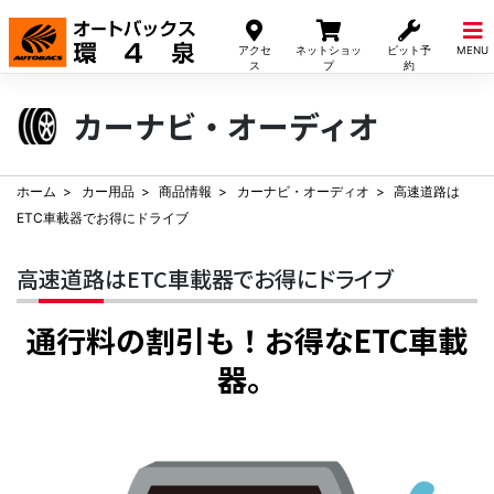
Skip
to
アクセ
ネットショッ
ピット予
MENU
content
ス
プ
約
カーナビ・オーディオ
ホーム
カー用品
商品情報
カーナビ・オーディオ
高速道路は
ETC車載器でお得にドライブ
高速道路はETC車載器でお得にドライブ
通行料の割引も！お得なETC車載
器。