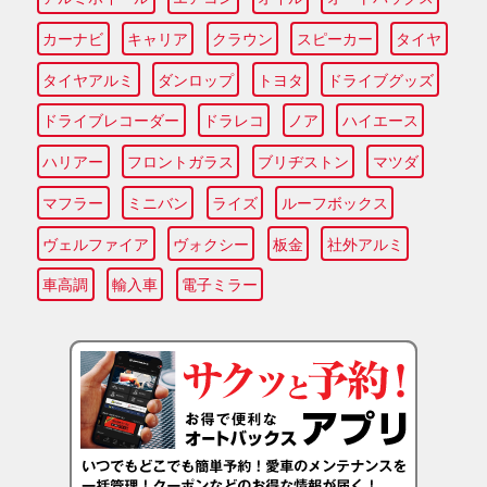
カーナビ
キャリア
クラウン
スピーカー
タイヤ
タイヤアルミ
ダンロップ
トヨタ
ドライブグッズ
ドライブレコーダー
ドラレコ
ノア
ハイエース
ハリアー
フロントガラス
ブリヂストン
マツダ
マフラー
ミニバン
ライズ
ルーフボックス
ヴェルファイア
ヴォクシー
板金
社外アルミ
車高調
輸入車
電子ミラー