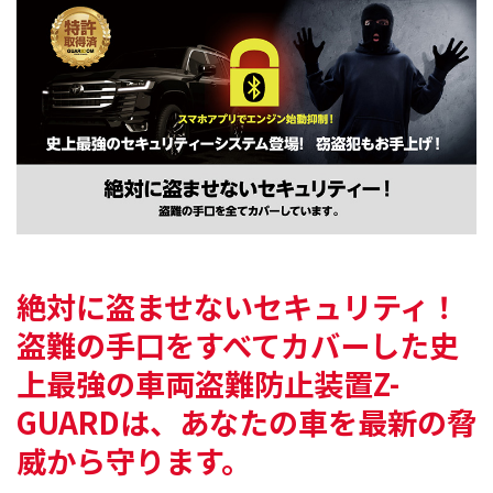
絶対に盗ませないセキュリティ！
盗難の手口をすべてカバーした
史
上最強の車両盗難防止装置Z-
GUARDは、
あなたの車を最新の脅
威から守ります。