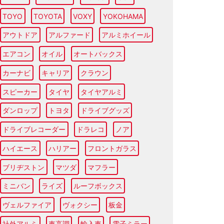
TOYO
TOYOTA
VOXY
YOKOHAMA
アウトドア
アルファード
アルミホイール
エアコン
オイル
オートバックス
カーナビ
キャリア
クラウン
スピーカー
タイヤ
タイヤアルミ
ダンロップ
トヨタ
ドライブグッズ
ドライブレコーダー
ドラレコ
ノア
ハイエース
ハリアー
フロントガラス
ブリヂストン
マツダ
マフラー
ミニバン
ライズ
ルーフボックス
ヴェルファイア
ヴォクシー
板金
社外アルミ
車高調
輸入車
電子ミラー