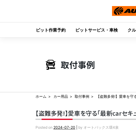
ピット作業予約
ピットサービス・車検
クル
Skip
to
content
取付事例
ホーム
カー用品
取付事例
【盗難多発!】愛車を守る
【盗難多発!】愛車を守る「最新carセキ
Posted on
2024-07-20
|
by
オートバックス環4泉