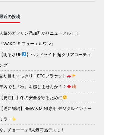
最近の投稿
人気のガソリン添加剤がリニューアル！！
『WAKO´S フューエルワン』
【明るさUP
】ヘッドライト 超クリアコーティ
ング
見た目もすっきり！ETCブラケット
車内でも『秋』を感じませんか？？
【要注目】冬の安全を守るために
【遂に登場】BMW＆MINI専用 デジタルインナー
ミラー
今、チョーーォ!!人気商品デスっ！