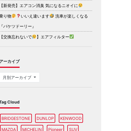
【新発売】エアコン消臭 気になるニオイに
乗り物
いいえ違います
洗車が楽しくなる
『バケツドーリー』
【交換忘れないで
】エアフィルター
アーカイブ
月別アーカイブ
Tag Cloud
BRIDGESTONE
DUNLOP
KENWOOD
MAZDA
MICHELIN
Pioneer
SUV