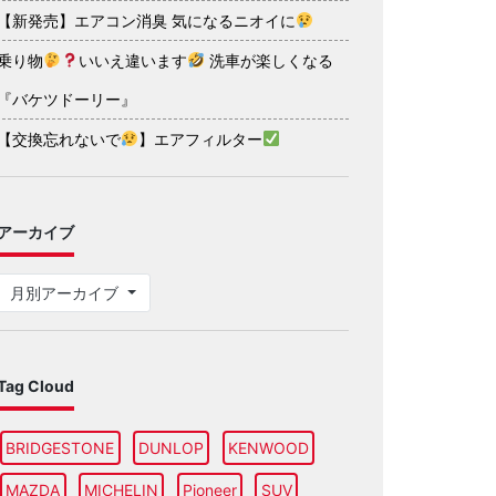
【新発売】エアコン消臭 気になるニオイに
乗り物
いいえ違います
洗車が楽しくなる
『バケツドーリー』
【交換忘れないで
】エアフィルター
アーカイブ
月別アーカイブ
Tag Cloud
BRIDGESTONE
DUNLOP
KENWOOD
MAZDA
MICHELIN
Pioneer
SUV