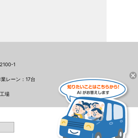
00-1
業レーン：17台
工場