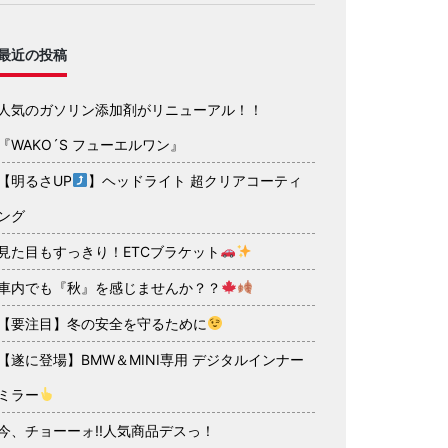
最近の投稿
人気のガソリン添加剤がリニューアル！！
『WAKO´S フューエルワン』
【明るさUP
】ヘッドライト 超クリアコーティ
ング
見た目もすっきり！ETCブラケット
車内でも『秋』を感じませんか？？
【要注目】冬の安全を守るために
【遂に登場】BMW＆MINI専用 デジタルインナー
ミラー
今、チョーーォ!!人気商品デスっ！