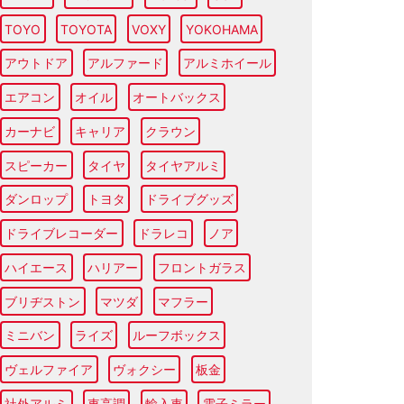
TOYO
TOYOTA
VOXY
YOKOHAMA
アウトドア
アルファード
アルミホイール
エアコン
オイル
オートバックス
カーナビ
キャリア
クラウン
スピーカー
タイヤ
タイヤアルミ
ダンロップ
トヨタ
ドライブグッズ
ドライブレコーダー
ドラレコ
ノア
ハイエース
ハリアー
フロントガラス
ブリヂストン
マツダ
マフラー
ミニバン
ライズ
ルーフボックス
ヴェルファイア
ヴォクシー
板金
社外アルミ
車高調
輸入車
電子ミラー