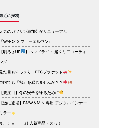
最近の投稿
人気のガソリン添加剤がリニューアル！！
『WAKO´S フューエルワン』
【明るさUP
】ヘッドライト 超クリアコーティ
ング
見た目もすっきり！ETCブラケット
車内でも『秋』を感じませんか？？
【要注目】冬の安全を守るために
【遂に登場】BMW＆MINI専用 デジタルインナー
ミラー
今、チョーーォ!!人気商品デスっ！