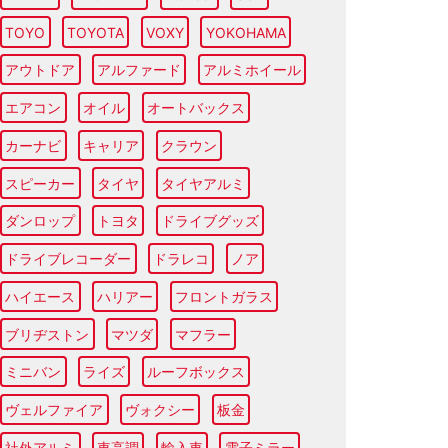
TOYO
TOYOTA
VOXY
YOKOHAMA
アウトドア
アルファード
アルミホイール
エアコン
オイル
オートバックス
カーナビ
キャリア
クラウン
スピーカー
タイヤ
タイヤアルミ
ダンロップ
トヨタ
ドライブグッズ
ドライブレコーダー
ドラレコ
ノア
ハイエース
ハリアー
フロントガラス
ブリヂストン
マツダ
マフラー
ミニバン
ライズ
ルーフボックス
ヴェルファイア
ヴォクシー
板金
社外アルミ
車高調
輸入車
電子ミラー