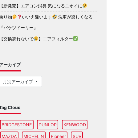
【新発売】エアコン消臭 気になるニオイに
乗り物
いいえ違います
洗車が楽しくなる
『バケツドーリー』
【交換忘れないで
】エアフィルター
アーカイブ
月別アーカイブ
Tag Cloud
BRIDGESTONE
DUNLOP
KENWOOD
MAZDA
MICHELIN
Pioneer
SUV