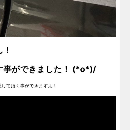
ん！
ができました！ (*o*)/
認して頂く事ができますよ！