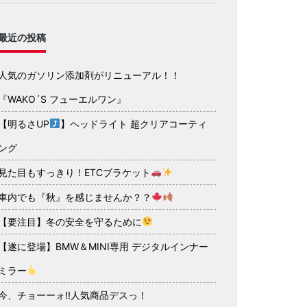
最近の投稿
人気のガソリン添加剤がリニューアル！！
『WAKO´S フューエルワン』
【明るさUP
】ヘッドライト 超クリアコーティ
ング
見た目もすっきり！ETCブラケット
車内でも『秋』を感じませんか？？
【要注目】冬の安全を守るために
【遂に登場】BMW＆MINI専用 デジタルインナー
ミラー
今、チョーーォ!!人気商品デスっ！