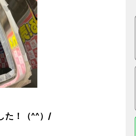
た！（^^）/