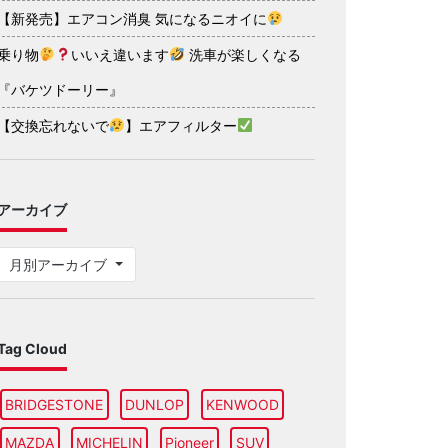
【新発売】エアコン消臭 気になるニオイに
乗り物
いいえ違います
洗車が楽しくなる
『バケツドーリー』
【交換忘れないで
】エアフィルター
アーカイブ
月別アーカイブ
Tag Cloud
BRIDGESTONE
DUNLOP
KENWOOD
MAZDA
MICHELIN
Pioneer
SUV