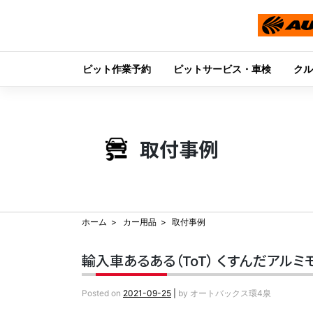
ピット作業予約
ピットサービス・車検
クル
Skip
to
content
取付事例
ホーム
カー用品
取付事例
輸入車あるある（ToT） くすんだアル
Posted on
2021-09-25
|
by
オートバックス環4泉