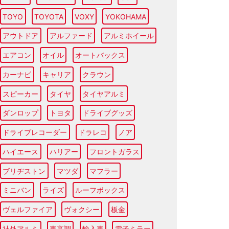
TOYO
TOYOTA
VOXY
YOKOHAMA
アウトドア
アルファード
アルミホイール
エアコン
オイル
オートバックス
カーナビ
キャリア
クラウン
スピーカー
タイヤ
タイヤアルミ
ダンロップ
トヨタ
ドライブグッズ
ドライブレコーダー
ドラレコ
ノア
ハイエース
ハリアー
フロントガラス
ブリヂストン
マツダ
マフラー
ミニバン
ライズ
ルーフボックス
ヴェルファイア
ヴォクシー
板金
社外アルミ
車高調
輸入車
電子ミラー