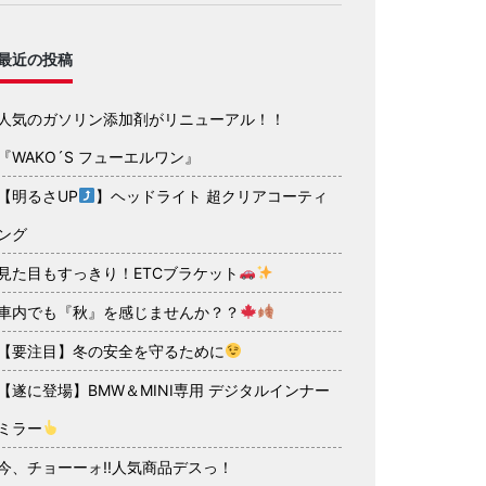
最近の投稿
人気のガソリン添加剤がリニューアル！！
『WAKO´S フューエルワン』
【明るさUP
】ヘッドライト 超クリアコーティ
ング
見た目もすっきり！ETCブラケット
車内でも『秋』を感じませんか？？
【要注目】冬の安全を守るために
【遂に登場】BMW＆MINI専用 デジタルインナー
ミラー
今、チョーーォ!!人気商品デスっ！