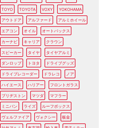
TOYO
TOYOTA
VOXY
YOKOHAMA
アウトドア
アルファード
アルミホイール
エアコン
オイル
オートバックス
カーナビ
キャリア
クラウン
スピーカー
タイヤ
タイヤアルミ
ダンロップ
トヨタ
ドライブグッズ
ドライブレコーダー
ドラレコ
ノア
ハイエース
ハリアー
フロントガラス
ブリヂストン
マツダ
マフラー
ミニバン
ライズ
ルーフボックス
ヴェルファイア
ヴォクシー
板金
社外アルミ
車高調
輸入車
電子ミラー