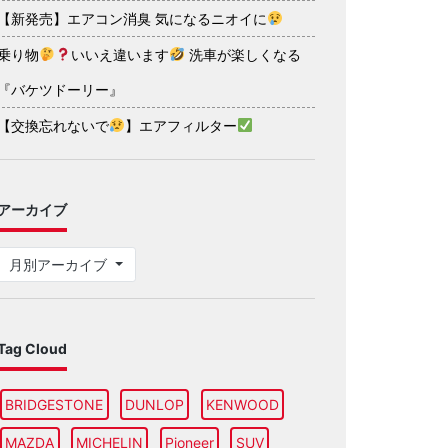
【新発売】エアコン消臭 気になるニオイに
乗り物
いいえ違います
洗車が楽しくなる
『バケツドーリー』
【交換忘れないで
】エアフィルター
アーカイブ
月別アーカイブ
Tag Cloud
BRIDGESTONE
DUNLOP
KENWOOD
MAZDA
MICHELIN
Pioneer
SUV