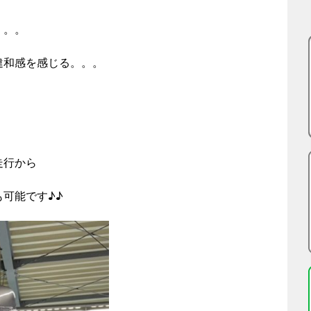
。。。
違和感を感じる。。。
？
走行から
可能です♪♪