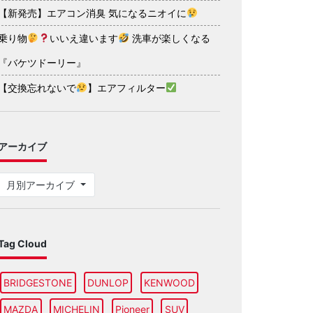
【新発売】エアコン消臭 気になるニオイに
乗り物
いいえ違います
洗車が楽しくなる
『バケツドーリー』
【交換忘れないで
】エアフィルター
アーカイブ
月別アーカイブ
Tag Cloud
BRIDGESTONE
DUNLOP
KENWOOD
MAZDA
MICHELIN
Pioneer
SUV