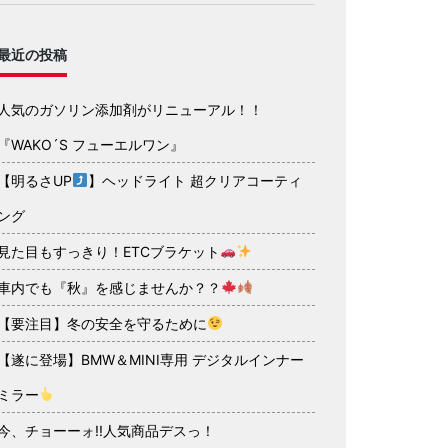
最近の投稿
人気のガソリン添加剤がリニューアル！！
『WAKO´S フューエルワン』
【明るさUP
】ヘッドライト 超クリアコーティ
ング
見た目もすっきり！ETCブラケット
車内でも『秋』を感じませんか？？
【要注目】冬の安全を守るために
【遂に登場】BMW＆MINI専用 デジタルインナー
ミラー
今、チョーーォ!!人気商品デスっ！