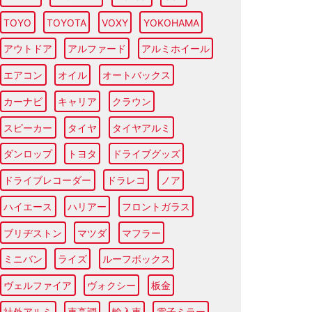
TOYO
TOYOTA
VOXY
YOKOHAMA
アウトドア
アルファード
アルミホイール
エアコン
オイル
オートバックス
カーナビ
キャリア
クラウン
スピーカー
タイヤ
タイヤアルミ
ダンロップ
トヨタ
ドライブグッズ
ドライブレコーダー
ドラレコ
ノア
ハイエース
ハリアー
フロントガラス
ブリヂストン
マツダ
マフラー
ミニバン
ライズ
ルーフボックス
ヴェルファイア
ヴォクシー
板金
社外アルミ
車高調
輸入車
電子ミラー