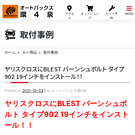
Skip
to
アクセ
ネットショッ
ピット予
MENU
content
ス
プ
約
取付事例
ホーム
カー用品
取付事例
ヤリスクロスにBLEST バーンシュポルト タイプ
902 19インチをインストール！！
Posted on
2021-10-03
|
by
オートバックス環4泉
ヤリスクロスにBLEST バーンシュポ
ルト タイプ902 19インチをインスト
ール！！