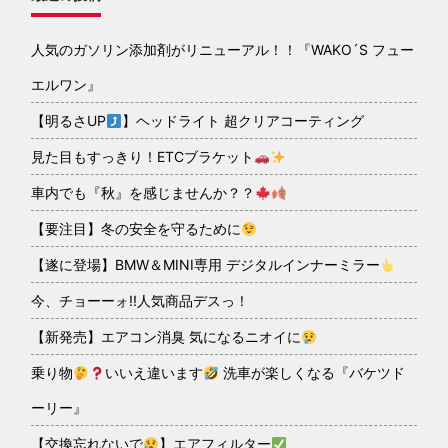
人気のガソリン添加剤がリニューアル！！『WAKO´S フュー
エルワン』
【明るさUP
】ヘッドライト 超クリアコーティング
見た目もすっきり！ETCブラケット
車内でも『秋』を感じませんか？？
【要注目】冬の安全を守るために
【遂に登場】BMW＆MINI専用 デジタルインナーミラー
今、チョーーォ!!人気商品デスっ！
【新発売】エアコン消臭 気になるニオイに
乗り物
いいえ違います
洗車が楽しくなる『バケツド
ーリー』
【交換忘れないで
】エアフィルター