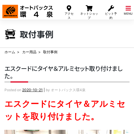
Skip
to
アクセ
ネットショッ
ピット予
MENU
content
ス
プ
約
取付事例
ホーム
カー用品
取付事例
エスクードにタイヤ＆アルミセット取り付けまし
た。
Posted on
2020-10-21
|
by
オートバックス環4泉
エスクードにタイヤ＆アルミセ
ットを取り付けました。