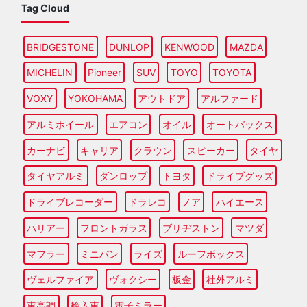
Tag Cloud
BRIDGESTONE
DUNLOP
KENWOOD
MAZDA
MICHELIN
Pioneer
SUV
TOYO
TOYOTA
VOXY
YOKOHAMA
アウトドア
アルファード
アルミホイール
エアコン
オイル
オートバックス
カーナビ
キャリア
クラウン
スピーカー
タイヤ
タイヤアルミ
ダンロップ
トヨタ
ドライブグッズ
ドライブレコーダー
ドラレコ
ノア
ハイエース
ハリアー
フロントガラス
ブリヂストン
マツダ
マフラー
ミニバン
ライズ
ルーフボックス
ヴェルファイア
ヴォクシー
板金
社外アルミ
車高調
輸入車
電子ミラー