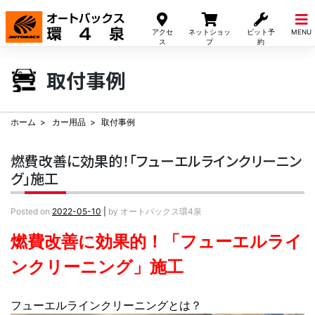
Skip
to
アクセ
ネットショッ
ピット予
MENU
content
ス
プ
約
取付事例
ホーム
カー用品
取付事例
燃費改善に効果的！「フューエルラインクリーニン
グ」施工
Posted on
2022-05-10
|
by
オートバックス環4泉
燃費改善に効果的！「フューエルライ
ンクリーニング」施工
フューエルラインクリーニングとは？