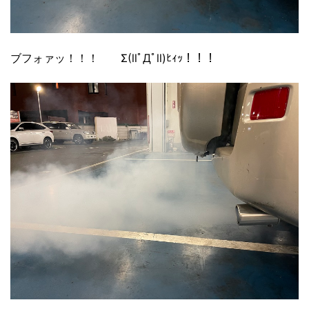
ブフォァッ！！！ Σ(llﾟДﾟll)ﾋｨｯ！！！