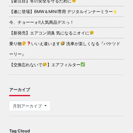
【要注目】冬の安全を守るために
【遂に登場】BMW＆MINI専用 デジタルインナーミラー
今、チョーーォ!!人気商品デスっ！
【新発売】エアコン消臭 気になるニオイに
乗り物
いいえ違います
洗車が楽しくなる『バケツド
ーリー』
【交換忘れないで
】エアフィルター
アーカイブ
月別アーカイブ
Tag Cloud