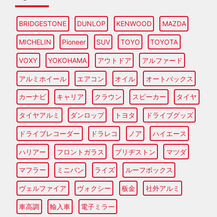
BRIDGESTONE
DUNLOP
KENWOOD
MAZDA
MICHELIN
Pioneer
SUV
TOYO
TOYOTA
VOXY
YOKOHAMA
アウトドア
アルファード
アルミホイール
エアコン
オイル
オートバックス
カーナビ
キャリア
クラウン
スピーカー
タイヤ
タイヤアルミ
ダンロップ
トヨタ
ドライブグッズ
ドライブレコーダー
ドラレコ
ノア
ハイエース
ハリアー
フロントガラス
ブリヂストン
マツダ
マフラー
ミニバン
ライズ
ルーフボックス
ヴェルファイア
ヴォクシー
板金
社外アルミ
車高調
輸入車
電子ミラー