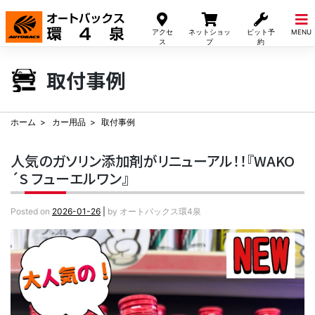
Skip
to
アクセ
ネットショッ
ピット予
MENU
content
ス
プ
約
取付事例
ホーム
カー用品
取付事例
人気のガソリン添加剤がリニューアル！！『WAKO
´S フューエルワン』
Posted on
2026-01-26
|
by
オートバックス環4泉