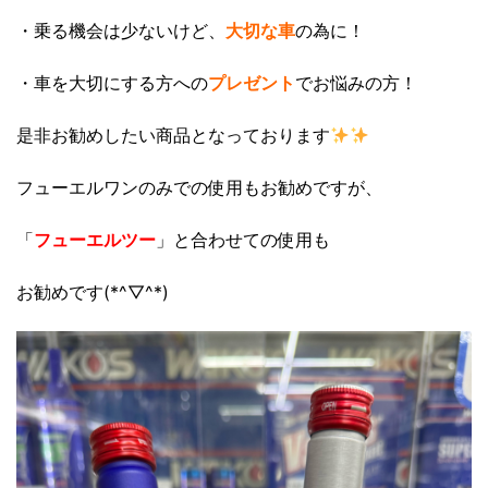
・乗る機会は少ないけど、
大切な車
の為に！
・車を大切にする方への
プレゼント
でお悩みの方！
是非お勧めしたい商品となっております
フューエルワンのみでの使用もお勧めですが、
「
フューエルツー
」と合わせての使用も
お勧めです(*^▽^*)