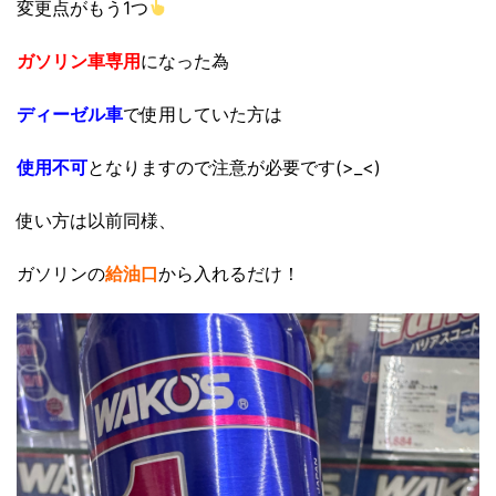
変更点がもう1つ
ガソリン車専用
になった為
ディーゼル車
で使用していた方は
使用不可
となりますので注意が必要です(>_<)
使い方は以前同様、
ガソリンの
給油口
から入れるだけ！