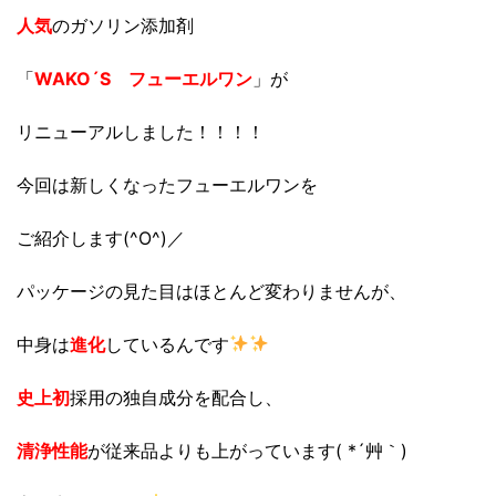
人気
のガソリン添加剤
「
WAKO´S フューエルワン
」が
リニューアルしました！！！！
今回は新しくなったフューエルワンを
ご紹介します(^O^)／
パッケージの見た目はほとんど変わりませんが、
中身は
進化
しているんです
史上初
採用の独自成分を配合し、
清浄性能
が従来品よりも上がっています( *´艸｀)