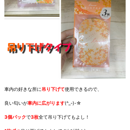
車内の好きな所に
吊り下げて
使用できるので、
良い匂いが
車内に広がります
(^_-)-☆
3個パック
で
3枚
全て吊り下げてもよし！