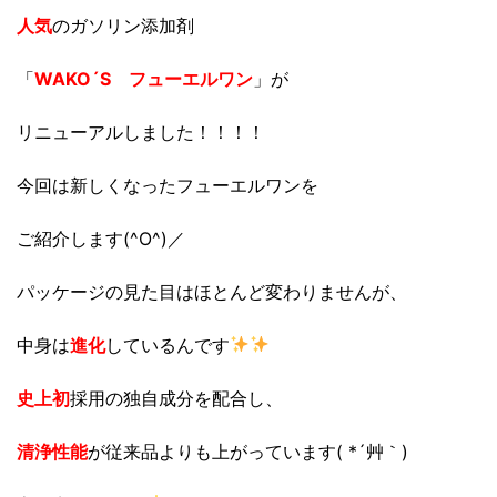
人気
のガソリン添加剤
「
WAKO´S フューエルワン
」が
リニューアルしました！！！！
今回は新しくなったフューエルワンを
ご紹介します(^O^)／
パッケージの見た目はほとんど変わりませんが、
中身は
進化
しているんです
史上初
採用の独自成分を配合し、
清浄性能
が従来品よりも上がっています( *´艸｀)