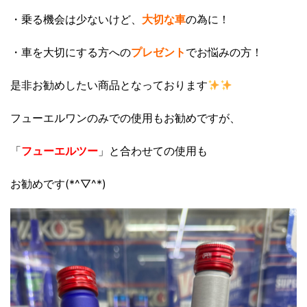
・乗る機会は少ないけど、
大切な車
の為に！
・車を大切にする方への
プレゼント
でお悩みの方！
是非お勧めしたい商品となっております
フューエルワンのみでの使用もお勧めですが、
「
フューエルツー
」と合わせての使用も
お勧めです(*^▽^*)