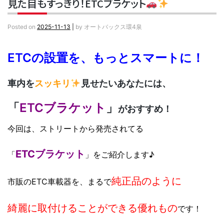
見た目もすっきり！ETCブラケット
Posted on
2025-11-13
|
by
オートバックス環4泉
ETCの設置を、もっとスマートに！
車内を
スッキリ
見せたいあなたには、
「
ETCブラケット
」
がおすすめ！
今回は、ストリートから発売されてる
ETCブラケット
「
」をご紹介します♪
純正品のように
市販のETC車載器を、まるで
綺麗に取付けることができる
優れもの
です！