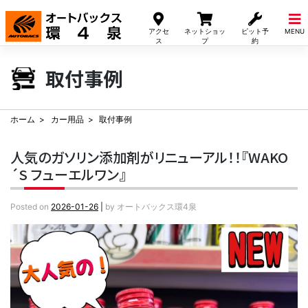
Skip
to
アクセ
ネットショッ
ピット予
MENU
content
ス
プ
約
取付事例
ホーム
カー用品
取付事例
人気のガソリン添加剤がリニューアル！！『WAKO
´S フューエルワン』
Posted on
2026-01-26
|
by
オートバックス環4泉