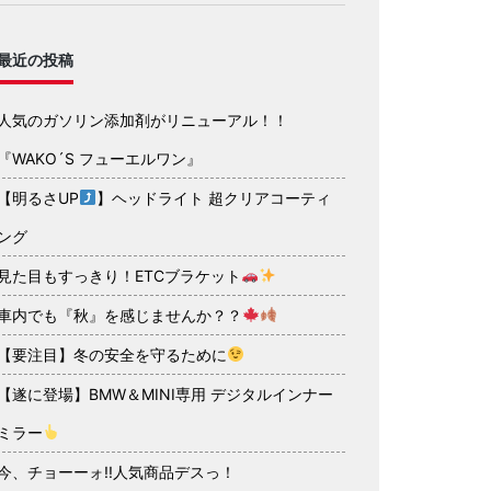
最近の投稿
人気のガソリン添加剤がリニューアル！！
『WAKO´S フューエルワン』
【明るさUP
】ヘッドライト 超クリアコーティ
ング
見た目もすっきり！ETCブラケット
車内でも『秋』を感じませんか？？
【要注目】冬の安全を守るために
【遂に登場】BMW＆MINI専用 デジタルインナー
ミラー
今、チョーーォ!!人気商品デスっ！