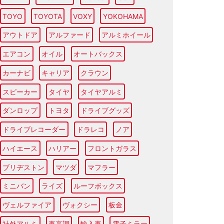
TOYO
TOYOTA
VOXY
YOKOHAMA
アウトドア
アルファード
アルミホイール
エアコン
オイル
オートバックス
カーナビ
キャリア
クラウン
スピーカー
タイヤ
タイヤアルミ
ダンロップ
トヨタ
ドライブグッズ
ドライブレコーダー
ドラレコ
ノア
ハイエース
ハリアー
フロントガラス
ブリヂストン
マツダ
マフラー
ミニバン
ライズ
ルーフボックス
ヴェルファイア
ヴォクシー
板金
社外アルミ
車高調
輸入車
電子ミラー