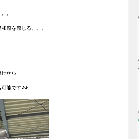
。。。
違和感を感じる。。。
？
走行から
可能です♪♪