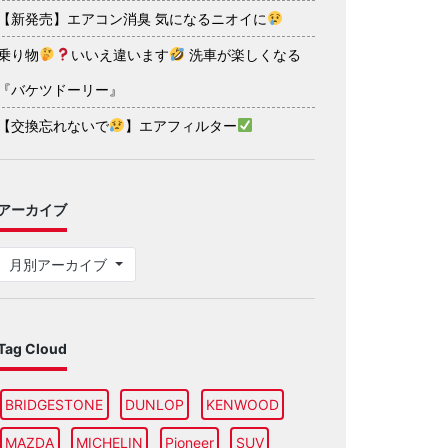
【新発売】エアコン消臭 気になるニオイに
乗り物
いいえ違います
洗車が楽しくなる
『バケツドーリー』
【交換忘れないで
】エアフィルター
アーカイブ
月別アーカイブ
Tag Cloud
BRIDGESTONE
DUNLOP
KENWOOD
MAZDA
MICHELIN
Pioneer
SUV