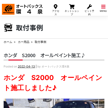
Skip
to
アクセ
ネットショッ
ピット予
MENU
content
ス
プ
約
取付事例
ホーム
カー用品
取付事例
ホンダ S2000 オールペイント施工♪
Posted on
2022-04-13
|
by
オートバックス環4泉
ホンダ S2000 オールペイン
ト施工しました♪