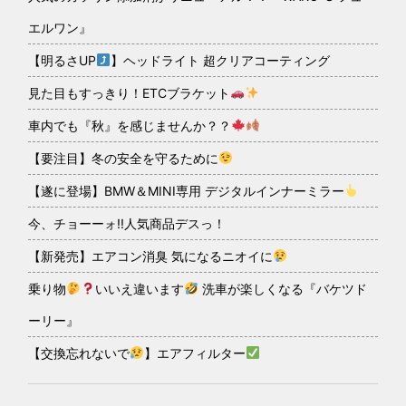
エルワン』
【明るさUP
】ヘッドライト 超クリアコーティング
見た目もすっきり！ETCブラケット
車内でも『秋』を感じませんか？？
【要注目】冬の安全を守るために
【遂に登場】BMW＆MINI専用 デジタルインナーミラー
今、チョーーォ!!人気商品デスっ！
【新発売】エアコン消臭 気になるニオイに
乗り物
いいえ違います
洗車が楽しくなる『バケツド
ーリー』
【交換忘れないで
】エアフィルター