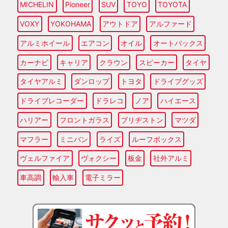
MICHELIN
Pioneer
SUV
TOYO
TOYOTA
VOXY
YOKOHAMA
アウトドア
アルファード
アルミホイール
エアコン
オイル
オートバックス
カーナビ
キャリア
クラウン
スピーカー
タイヤ
タイヤアルミ
ダンロップ
トヨタ
ドライブグッズ
ドライブレコーダー
ドラレコ
ノア
ハイエース
ハリアー
フロントガラス
ブリヂストン
マツダ
マフラー
ミニバン
ライズ
ルーフボックス
ヴェルファイア
ヴォクシー
板金
社外アルミ
車高調
輸入車
電子ミラー