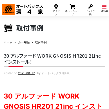
Skip
to
アクセ
ネットショッ
ピット予
MENU
content
ス
プ
約
取付事例
ホーム
カー用品
取付事例
30 アルファード WORK GNOSIS HR201 21inc
インストール！
Posted on
2021-08-27
|
by
オートバックス環4泉
30 アルファード WORK
GNOSIS HR201 21inc インスト