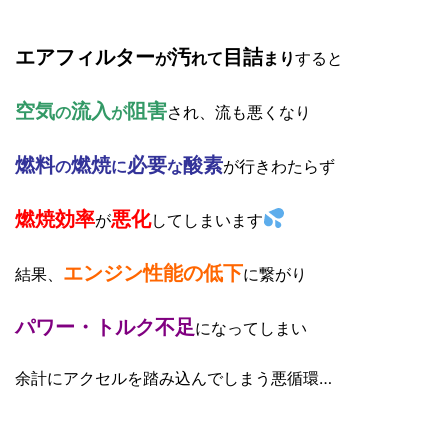
エアフィルター
汚
目詰
が
れて
まり
すると
空気
流入
阻害
の
が
され、流も悪くなり
燃料
燃焼
必要
酸素
の
に
な
が行きわたらず
燃焼効率
悪化
が
してしまいます
エンジン性能の低下
結果、
に繋がり
パワー・トルク不足
になってしまい
余計にアクセルを踏み込んでしまう悪循環…