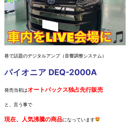
巷で話題のデジタルアン
プ
（音響調整システム）
パイオニア DEQ-2000A
オートバックス独占先行販売
発売当初は
と、言う事で
現在、
人気沸騰の商品
になっています