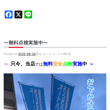
Facebook
X
Line
～無料点検実施中～
Posted on
2025-08-30
|
by
オートバックス環4泉
～
只今、当店
無料
安全
点検
実施
中
～
では