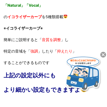
「Natural」「Vocal」
の
イコライザーカーブ
を5種類搭載
※
イコライザーカーブ
※
簡単にご説明すると「
音質を調整
」し
特定の音域を「
強調
」したり「
抑えたり
」
することができるものです
上記の設定以外にも
より細かい設定もできますよ