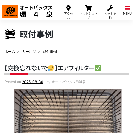
Skip
to
アクセ
ネットショッ
ピット予
MENU
content
ス
プ
約
取付事例
ホーム
カー用品
取付事例
【交換忘れないで
】エアフィルター
Posted on
2025-08-30
|
by
オートバックス環4泉