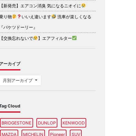
【新発売】エアコン消臭 気になるニオイに
乗り物
いいえ違います
洗車が楽しくなる
『バケツドーリー』
【交換忘れないで
】エアフィルター
アーカイブ
月別アーカイブ
Tag Cloud
BRIDGESTONE
DUNLOP
KENWOOD
MAZDA
MICHELIN
Pioneer
SUV