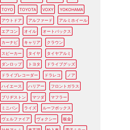
TOYO
TOYOTA
VOXY
YOKOHAMA
アウトドア
アルファード
アルミホイール
エアコン
オイル
オートバックス
カーナビ
キャリア
クラウン
スピーカー
タイヤ
タイヤアルミ
ダンロップ
トヨタ
ドライブグッズ
ドライブレコーダー
ドラレコ
ノア
ハイエース
ハリアー
フロントガラス
ブリヂストン
マツダ
マフラー
ミニバン
ライズ
ルーフボックス
ヴェルファイア
ヴォクシー
板金
社外アルミ
車高調
輸入車
電子ミラー