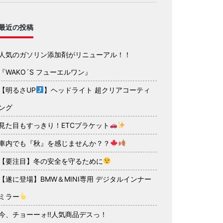
最近の投稿
人気のガソリン添加剤がリニューアル！！
『WAKO´S フューエルワン』
【明るさUP
】ヘッドライト 超クリアコーティ
ング
見た目もすっきり！ETCブラケット
車内でも『秋』を感じませんか？？
【要注目】冬の安全を守るために
【遂に登場】BMW＆MINI専用 デジタルインナー
ミラー
今、チョーーォ!!人気商品デスっ！