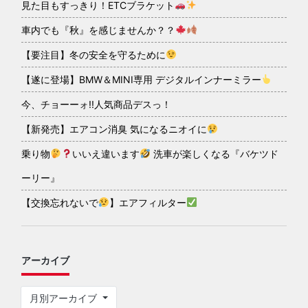
見た目もすっきり！ETCブラケット
車内でも『秋』を感じませんか？？
【要注目】冬の安全を守るために
【遂に登場】BMW＆MINI専用 デジタルインナーミラー
今、チョーーォ!!人気商品デスっ！
【新発売】エアコン消臭 気になるニオイに
乗り物
いいえ違います
洗車が楽しくなる『バケツド
ーリー』
【交換忘れないで
】エアフィルター
アーカイブ
月別アーカイブ