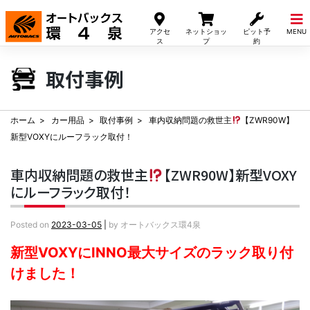
Skip
to
アクセ
ネットショッ
ピット予
MENU
content
ス
プ
約
取付事例
ホーム
カー用品
取付事例
車内収納問題の救世主
【ZWR90W】
新型VOXYにルーフラック取付！
車内収納問題の救世主
【ZWR90W】新型VOXY
にルーフラック取付！
Posted on
2023-03-05
|
by
オートバックス環4泉
新型VOXYにINNO最大サイズのラック取り付
けました！