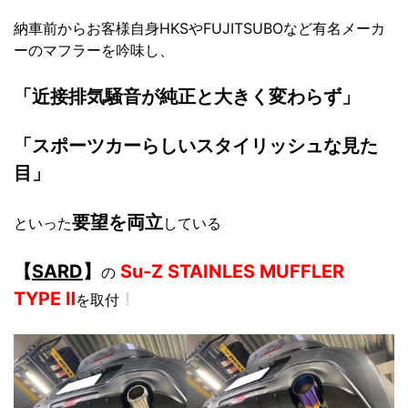
納車前からお客様自身HKSやFUJITSUBOなど有名メーカ
ーのマフラーを吟味し、
「近接排気騒音が純正と大きく変わらず」
「スポーツカーらしいスタイリッシュな見た
目」
要望を両立
といった
している
【
SARD
】
Su-Z STAINLES MUFFLER
の
TYPE Ⅱ
を取付