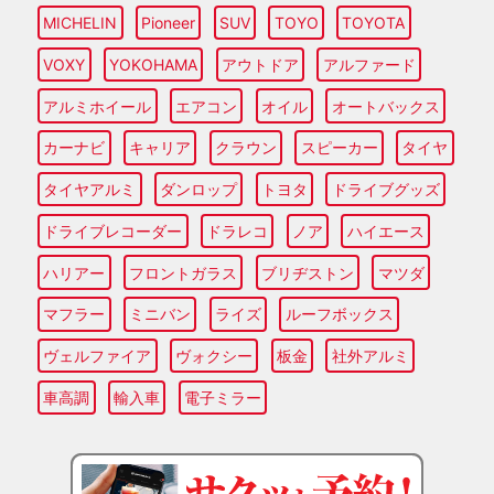
MICHELIN
Pioneer
SUV
TOYO
TOYOTA
VOXY
YOKOHAMA
アウトドア
アルファード
アルミホイール
エアコン
オイル
オートバックス
カーナビ
キャリア
クラウン
スピーカー
タイヤ
タイヤアルミ
ダンロップ
トヨタ
ドライブグッズ
ドライブレコーダー
ドラレコ
ノア
ハイエース
ハリアー
フロントガラス
ブリヂストン
マツダ
マフラー
ミニバン
ライズ
ルーフボックス
ヴェルファイア
ヴォクシー
板金
社外アルミ
車高調
輸入車
電子ミラー