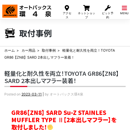
Skip
to
アクセ
ネットショッ
ピット予
MENU
content
ス
プ
約
取付事例
ホーム
カー用品
取付事例
軽量化と耐久性を両立！TOYOTA
GR86【ZN8】SARD 2本出しマフラー装着！
軽量化と耐久性を両立！TOYOTA GR86【ZN8】
SARD 2本出しマフラー装着！
Posted on
2023-03-11
|
by
オートバックス環4泉
GR86【ZN8】 SARD Su-Z STAINLES
MUFFLER TYPE Ⅱ【2本出しマフラー】を
取付しました！