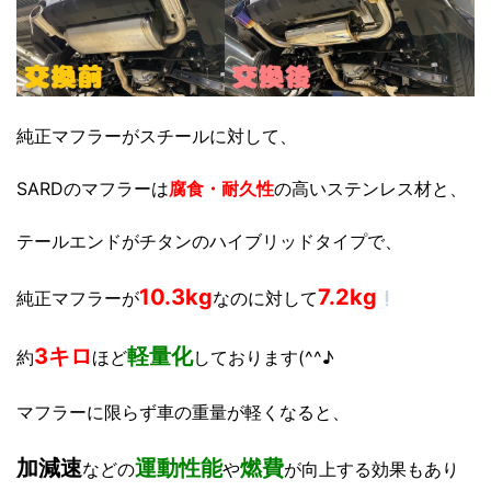
純正マフラーがスチールに対して、
SARDのマフラーは
腐食・耐久性
の高いステンレス材と、
テールエンドがチタンのハイブリッドタイプで、
10.3kg
7.2kg
純正マフラーが
なのに対して
3キロ
軽量化
約
ほど
しております(^^♪
マフラーに限らず車の重量が軽くなると、
加減速
運動性能
燃費
などの
や
が向上する効果もあり