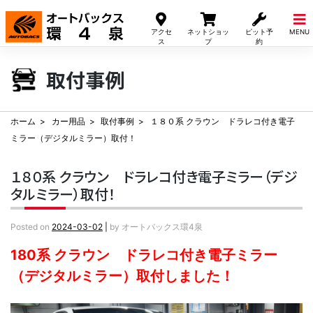
Skip
to
アクセ
ネットショッ
ピット予
MENU
content
ス
プ
約
取付事例
ホーム
カー用品
取付事例
１８０系 クラウン ドラレコ付き電子
ミラー（デジタルミラー）取付！
１８０系 クラウン ドラレコ付き電子ミラー（デジ
タルミラー）取付！
Posted on
2024-03-02
|
by
オートバックス環4泉
180系 クラウン ドラレコ付き電子ミラー
（デジタルミラー）取付しました！