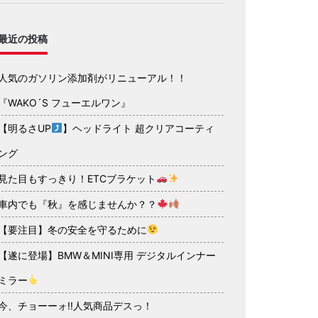
最近の投稿
人気のガソリン添加剤がリニューアル！！
『WAKO´S フューエルワン』
【明るさUP
】ヘッドライト 超クリアコーティ
ング
見た目もすっきり！ETCブラケット
車内でも『秋』を感じませんか？？
【要注目】冬の安全を守るために
【遂に登場】BMW＆MINI専用 デジタルインナー
ミラー
今、チョーーォ!!人気商品デスっ！