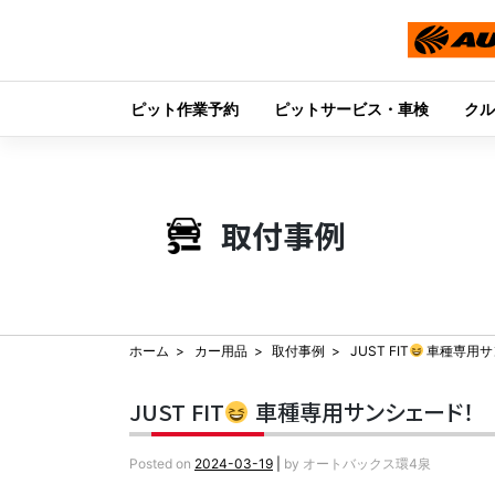
ピット作業予約
ピットサービス・車検
クル
Skip
to
content
取付事例
ホーム
カー用品
取付事例
JUST FIT
車種専用サ
JUST FIT
車種専用サンシェード！
Posted on
2024-03-19
|
by
オートバックス環4泉