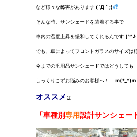
など様々な弊害があります
(´Д｀;)
そんな時、サンシェードを装着する事で
車内の温度上昇を緩和してくれるんです
(^^♪
でも、車によってフロントガラスのサイズは
今までの汎用品サンシェードではどうしても
しっくりこずお悩みのお客様へ！
m(*_*)m
オススメ
は
「
車種別
専用
設計サンシェー