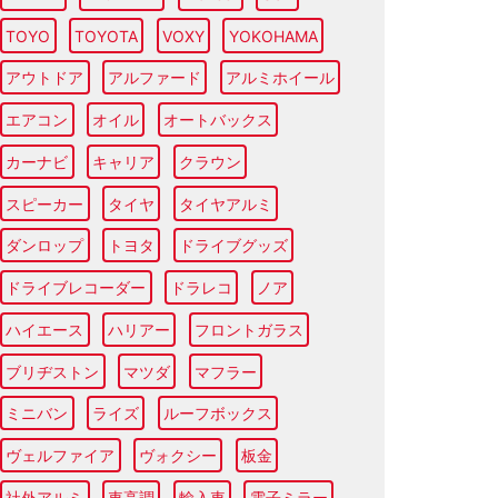
TOYO
TOYOTA
VOXY
YOKOHAMA
アウトドア
アルファード
アルミホイール
エアコン
オイル
オートバックス
カーナビ
キャリア
クラウン
スピーカー
タイヤ
タイヤアルミ
ダンロップ
トヨタ
ドライブグッズ
ドライブレコーダー
ドラレコ
ノア
ハイエース
ハリアー
フロントガラス
ブリヂストン
マツダ
マフラー
ミニバン
ライズ
ルーフボックス
ヴェルファイア
ヴォクシー
板金
社外アルミ
車高調
輸入車
電子ミラー