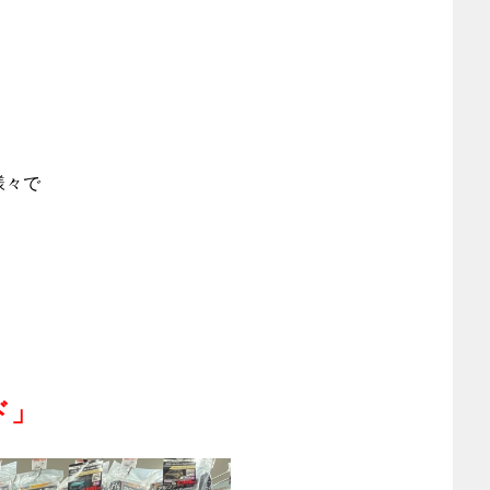
様々で
ド」