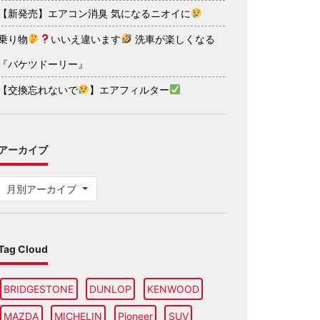
【新発売】エアコン消臭 気になるニオイに
乗り物
いいえ違います
洗車が楽しくなる
『バケツドーリー』
【交換忘れないで
】エアフィルター
アーカイブ
月別アーカイブ
Tag Cloud
BRIDGESTONE
DUNLOP
KENWOOD
MAZDA
MICHELIN
Pioneer
SUV