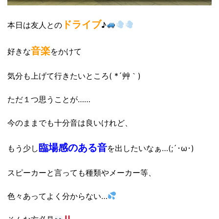
ドライブ
本日は友人との
♪
音楽
好きな
をかけて
気分も上げて行きたいところ( *´艸｀)
ただ１つ思うことが……
今のままでも十分音は良いけれど、
臨場感のある音
もう少し
を出したいなぁ…(;´･ω･)
スピーカーと言っても種類やメーカー等、
色々あってよく分からない…