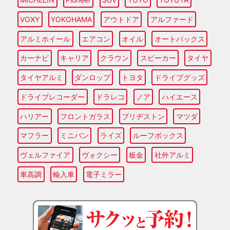
VOXY
YOKOHAMA
アウトドア
アルファード
アルミホイール
エアコン
オイル
オートバックス
カーナビ
キャリア
クラウン
スピーカー
タイヤ
タイヤアルミ
ダンロップ
トヨタ
ドライブグッズ
ドライブレコーダー
ドラレコ
ノア
ハイエース
ハリアー
フロントガラス
ブリヂストン
マツダ
マフラー
ミニバン
ライズ
ルーフボックス
ヴェルファイア
ヴォクシー
板金
社外アルミ
車高調
輸入車
電子ミラー