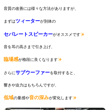
音質の改善には様々な方法がありますが、
ツィーター
まずは
が別体の
セパレートスピーカー
がオススメです
音を耳の高さまで引き上げ、
臨場感
が格段に良くなります
サブウーファー
さらに
を取付すると、
響きや迫力はもちろんですが、
低域
音の深み
の量感や
が変化します