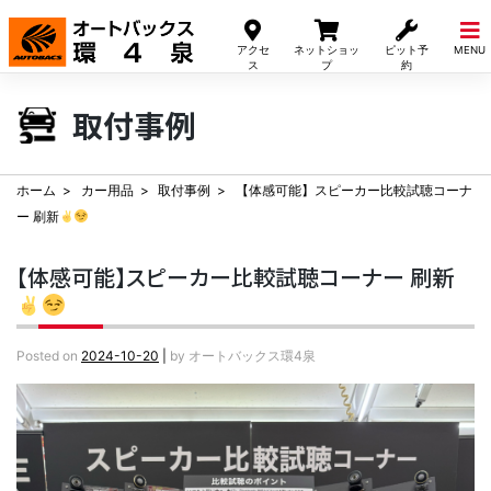
Skip
to
アクセ
ネットショッ
ピット予
MENU
content
ス
プ
約
取付事例
ホーム
カー用品
取付事例
【体感可能】スピーカー比較試聴コーナ
ー 刷新
【体感可能】スピーカー比較試聴コーナー 刷新
Posted on
2024-10-20
|
by
オートバックス環4泉