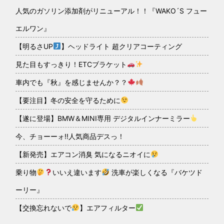
人気のガソリン添加剤がリニューアル！！『WAKO´S フュー
エルワン』
【明るさUP
】ヘッドライト 超クリアコーティング
見た目もすっきり！ETCブラケット
車内でも『秋』を感じませんか？？
【要注目】冬の安全を守るために
【遂に登場】BMW＆MINI専用 デジタルインナーミラー
今、チョーーォ!!人気商品デスっ！
【新発売】エアコン消臭 気になるニオイに
乗り物
いいえ違います
洗車が楽しくなる『バケツド
ーリー』
【交換忘れないで
】エアフィルター