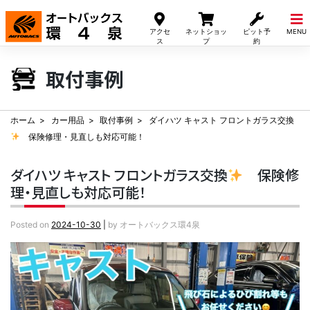
Skip
to
アクセ
ネットショッ
ピット予
MENU
content
ス
プ
約
取付事例
ホーム
カー用品
取付事例
ダイハツ キャスト フロントガラス交換
保険修理・見直しも対応可能！
ダイハツ キャスト フロントガラス交換
保険修
理・見直しも対応可能！
Posted on
2024-10-30
|
by
オートバックス環4泉