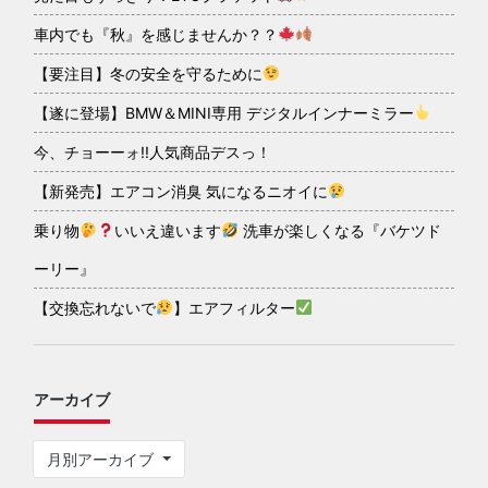
車内でも『秋』を感じませんか？？
【要注目】冬の安全を守るために
【遂に登場】BMW＆MINI専用 デジタルインナーミラー
今、チョーーォ!!人気商品デスっ！
【新発売】エアコン消臭 気になるニオイに
乗り物
いいえ違います
洗車が楽しくなる『バケツド
ーリー』
【交換忘れないで
】エアフィルター
アーカイブ
月別アーカイブ