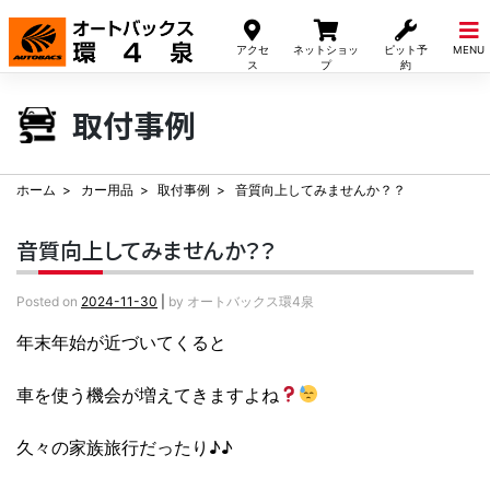
Skip
to
アクセ
ネットショッ
ピット予
MENU
content
ス
プ
約
取付事例
ホーム
カー用品
取付事例
音質向上してみませんか？？
音質向上してみませんか？？
Posted on
2024-11-30
|
by
オートバックス環4泉
年末年始が近づいてくると
車を使う機会が増えてきますよね
久々の家族旅行だったり♪♪