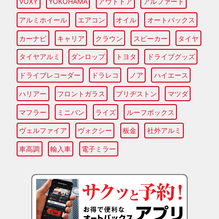
VOXY
YOKOHAMA
アウトドア
アルファード
アルミホイール
エアコン
オイル
オートバックス
カーナビ
キャリア
クラウン
スピーカー
タイヤ
タイヤアルミ
ダンロップ
トヨタ
ドライブグッズ
ドライブレコーダー
ドラレコ
ノア
ハイエース
ハリアー
フロントガラス
ブリヂストン
マツダ
マフラー
ミニバン
ライズ
ルーフボックス
ヴェルファイア
ヴォクシー
板金
社外アルミ
車高調
輸入車
電子ミラー