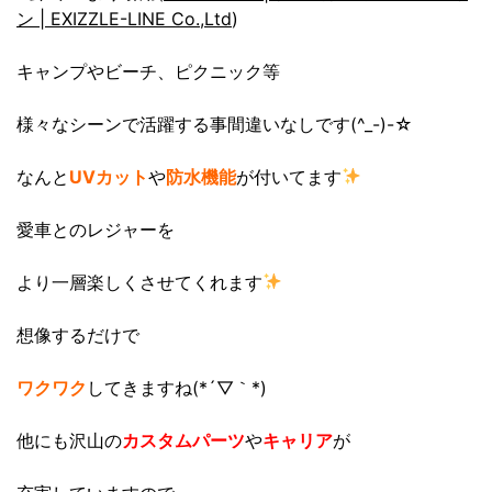
ン | EXIZZLE-LINE Co.,Ltd
)
キャンプやビーチ、ピクニック等
様々なシーンで活躍する事間違いなしです(^_-)-☆
なんと
UVカット
や
防水機能
が付いてます
愛車とのレジャーを
より一層楽しくさせてくれます
想像するだけで
ワクワク
してきますね(*´▽｀*)
他にも沢山の
カスタムパーツ
や
キャリア
が