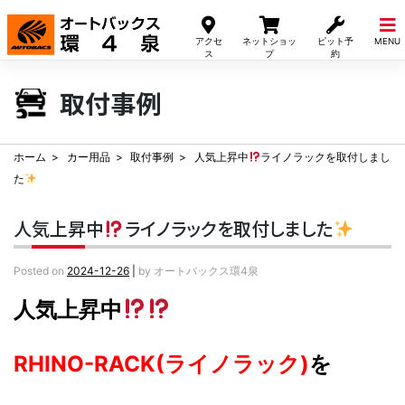
Skip
to
アクセ
ネットショッ
ピット予
MENU
content
ス
プ
約
取付事例
ホーム
カー用品
取付事例
人気上昇中
ライノラックを取付しまし
た
人気上昇中
ライノラックを取付しました
Posted on
2024-12-26
|
by
オートバックス環4泉
人気上昇中
RHINO-RACK(ライノラック)
を