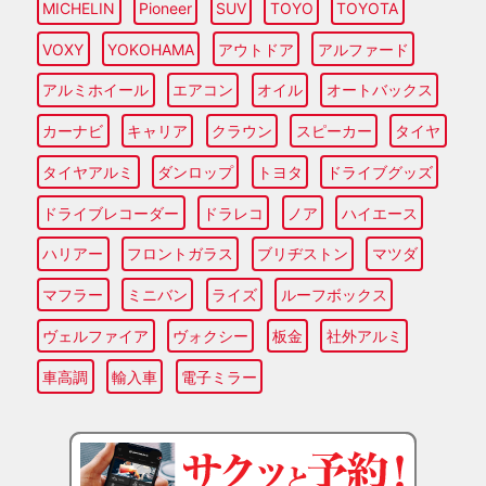
MICHELIN
Pioneer
SUV
TOYO
TOYOTA
VOXY
YOKOHAMA
アウトドア
アルファード
アルミホイール
エアコン
オイル
オートバックス
カーナビ
キャリア
クラウン
スピーカー
タイヤ
タイヤアルミ
ダンロップ
トヨタ
ドライブグッズ
ドライブレコーダー
ドラレコ
ノア
ハイエース
ハリアー
フロントガラス
ブリヂストン
マツダ
マフラー
ミニバン
ライズ
ルーフボックス
ヴェルファイア
ヴォクシー
板金
社外アルミ
車高調
輸入車
電子ミラー