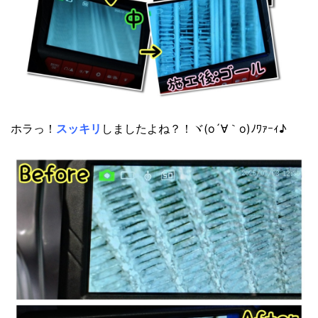
ホラっ！
スッキリ
しましたよね？！ヾ(o´∀｀o)ﾉﾜｧｰｨ♪