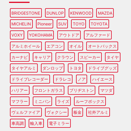
BRIDGESTONE
DUNLOP
KENWOOD
MAZDA
MICHELIN
Pioneer
SUV
TOYO
TOYOTA
VOXY
YOKOHAMA
アウトドア
アルファード
アルミホイール
エアコン
オイル
オートバックス
カーナビ
キャリア
クラウン
スピーカー
タイヤ
タイヤアルミ
ダンロップ
トヨタ
ドライブグッズ
ドライブレコーダー
ドラレコ
ノア
ハイエース
ハリアー
フロントガラス
ブリヂストン
マツダ
マフラー
ミニバン
ライズ
ルーフボックス
ヴェルファイア
ヴォクシー
板金
社外アルミ
車高調
輸入車
電子ミラー