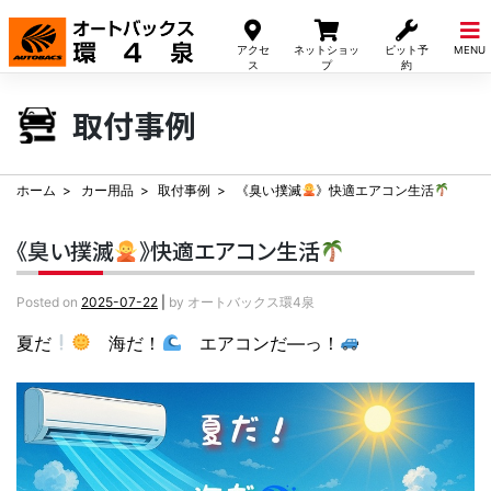
Skip
to
アクセ
ネットショッ
ピット予
MENU
content
ス
プ
約
取付事例
ホーム
カー用品
取付事例
《臭い撲滅
》快適エアコン生活
《臭い撲滅
》快適エアコン生活
Posted on
2025-07-22
|
by
オートバックス環4泉
夏だ
海だ！
エアコンだ—っ！