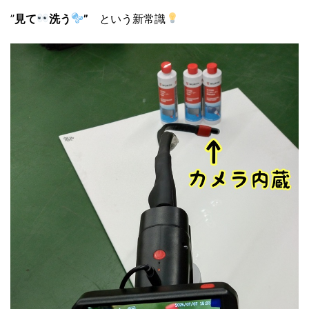
”
見て
洗う
”
という新常識