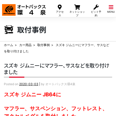
Skip
to
アクセ
ネットショッ
ピット予
MENU
content
ス
プ
約
取付事例
ホーム
カー用品
取付事例
スズキ ジムニーにマフラー、サスなど
を取り付けました
スズキ ジムニーにマフラー、サスなどを取り付け
ました
Posted on
2020-03-03
|
by
オートバックス環4泉
スズキ ジムニー JB64に
マフラー、サスペンション、フットレスト、